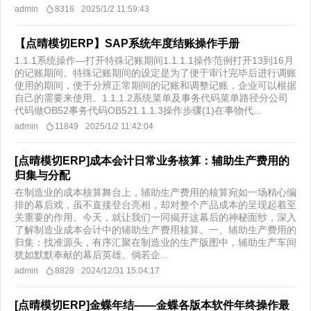
admin
8316
2025/1/2 11:59:43
【点晴模切ERP】SAP系统年度结账操作手册
1.1.1系统操作—打开特殊记账期间1.1.1.1操作范例打开13到16月
的记账期间。特殊记账期间的设定是为了便于审计完毕后进行调账
使用的期间，便于分辨正常期间的记账和调整记账，企业可以根据
自己的需要来使用。1.1.1.2系统菜单及事务代码菜单路径分公司
代码做OB52事务代码OB521.1.1.3操作步骤(1)在事物代...
admin
11849
2025/1/2 11:42:04
[点晴模切ERP]成本会计日常业务核算：辅助生产费用的
归集与分配
在制造业的成本核算舞台上，辅助生产费用的核算宛如一场精心编
排的幕后戏，虽不直接登台亮相，却对整个产品成本的呈现起着至
关重要的作用。今天，就让我们一同揭开这幕后的神秘面纱，深入
了解制造业成本会计中的辅助生产费用核算。一、辅助生产费用的
归集：找准源头，有序汇聚在制造业的生产版图中，辅助生产车间
犹如默默奉献的幕后英雄。倘若企...
admin
8828
2024/12/31 15:04:17
[点晴模切ERP]金蝶年结——金蝶各版本软件年终操作最