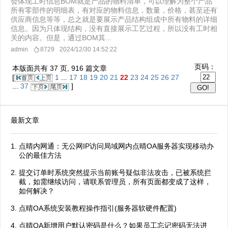
会体现工时信息BOM就是产品的物料清单，可以理解为整个产品
所有零部件的明细表，有对应的物料信息，数量，价格，甚至还有
供应商信息等等，总之就是要展示产品结构组成中所有物料的详细
信息。因为只体现结构，没有直接展示工艺过程，所以没有工时相
关的内容。但是，通过BOM其...
admin
8729
2024/12/30 14:52:22
页码：
本版面共有
37
页,
916
篇文章
[
1
...
17
18
19
20
21
22
23
24
25
26
27
...
37
]
最新文章
点晴内网通：无公网IP访问局域网内点晴OA服务器实现移动办
公的最佳方法
提交订单时系统突然提示当前账号疑似非法攻击，已被系统拦
截，如需继续访问，请联系管理员，所有页面都变成了这样，
如何解决？
点晴OA系统安装教程操作指引(服务器软硬件配置)
点晴OA新增用户默认密码是什么？如果员工忘记密码无法进