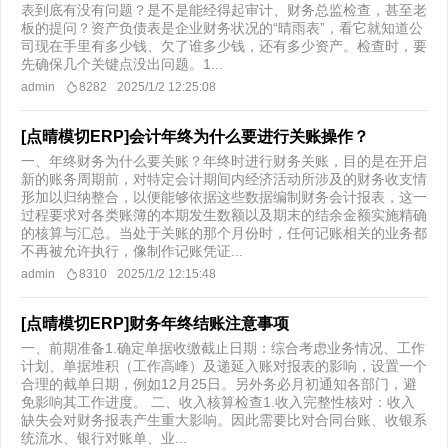
表到底有没有问题？是不是能经得起审计、财务总监检查，甚至老
板的提问？资产负债表是企业财务状况的“晴雨表”，看它就知道公
司现在手里有多少钱、欠了谁多少钱，还有多少资产。检查时，要
先确保几个关键点没出问题。1...
admin
8282
2025/1/2 12:25:08
[点晴模切ERP]会计年终为什么要进行关账操作？
一、年终财务为什么要关账？年终时进行财务关账，目的是在开启
新的账务周期前，对特定会计期间内经济活动所涉及的财务收支情
形加以归纳整合，以便能够依据这些数据编制财务会计报表，这一
过程要求对各类账簿的本期发生数额以及期末的结余金额实施精确
的核算与汇总。当处于关账的那个月份时，任何记账相关的业务都
不再被允许执行，像制作记账凭证...
admin
8310
2025/1/2 12:15:48
[点晴模切ERP]财务年终结账注意事项
一、前期准备1.确定单据收缴截止日期：综合考虑业务情况、工作
计划、单据堆积（工作高峰）及递延入账对报表的影响，设置一个
合理的截单日期，例如12月25日。另外务必月初通知各部门，避
免影响其工作进度。 二、收入核算检查1.收入完整性核对：收入
缺失会对财务报表产生重大影响。因此需要比对合同台账、收银系
统流水、银行对账单、业...