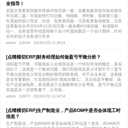
全指导！
后面文章更新四篇年终操作指导第一篇：金蝶各版本软件如何操作
年结第二篇：年底如何打印总账、明细账、序时账、报表第三篇：
年底如何装订凭证，封皮、包角第四篇：注意检查备份账套，注意
设置备份文件2024年12月26日第一篇金蝶KIS迷你版、标准版年
结一、业务背景年结是指每个会计年度的最后一个会计期间，针对
全年的会计业务进行年末...
admin
9334
2024/12/31 11:38:24
[点晴模切ERP]财务经理如何做盈亏平衡分析？
说到盈亏平衡，可能很多人会觉得这是一个特别专业的概念，其实
说白了，这就是一个账本问题：我们到底得卖多少才能不亏？盈亏
平衡点就是收入和支出刚好相等的那条线。对于企业来说，这条线
是非常重要的，它直接告诉你“底线在哪儿”。无论你是开餐馆、搞
生产还是做电商，算清楚这个点都能帮你少走弯路。盈亏平衡点其
实就是在一定销售量下，公司收...
admin
8872
2024/12/31 11:34:54
[点晴模切ERP]生产制造业，产品BOM中是否会体现工时
信息？
生产制造业，产品BOM中是否会体现工时信息？首先，BOM内不