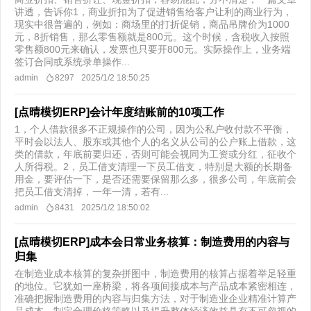
讲透，告诉你1，商业折扣为了促进销售给客户让利的商业行为，
现实中很普遍的，例如：商场里的打折促销，商品吊牌价为1000
元，8折销售，那么零售额就是800元。这个时候，含税收入按照
零售额800元来确认，发票也只要开800元。实际操作上，业务端
签订合同或系统录单操作...
admin
8297
2025/1/2 18:50:25
[点晴模切ERP]会计年度结账前的10项工作
1，个人借款很多不正规操作的公司，因为公私户收付款不平衡，
平时会以法人、股东或其他个人的名义从公司的公户账上借款，这
类的借款，年底前要归还，否则可能会视同为工资或分红，征收个
人所得税。2，员工借支清理一下员工借支，特别是大额的长期备
用金，要评估一下，是否还需要保留那么多，很多公司，年底前会
把员工借支清掉，一年一清，若有...
admin
8431
2025/1/2 18:50:02
[点晴模切ERP]成本会日常业务核算：制造费用的内容与
归集
在制造业成本核算的复杂拼图中，制造费用的核算占据着举足轻重
的地位。它犹如一座桥梁，将各项间接成本与产品成本紧密相连，
准确把握制造费用的内容与归集方法，对于制造业企业精准计算产