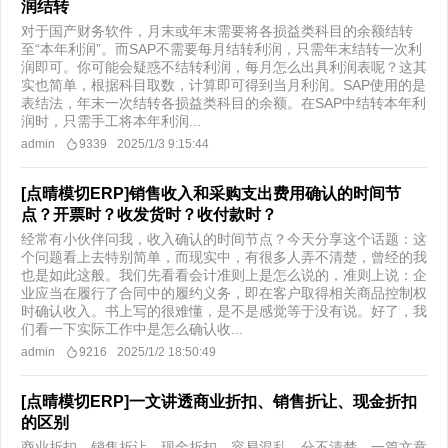
润结转
对于国产财务软件，月末或年末需要将各损益类科目的余额结转
至“本年利润”。而SAP不需要每月结转利润，只需年末结转一次利
润即可。你可能会疑惑不结转利润，每月怎么出具利润表呢？这其
实也简单，根据科目取数，计算即可得到当月利润。SAP使用的是
表结法，年末一次结转各损益类科目的余额。在SAP中结转本年利
润时，只需手工将本年利润...
admin
9339
2025/1/3 9:15:44
[点晴模切ERP]销售收入和采购支出费用确认的时间节
点？开票时？收发货时？收付款时？
经常有小伙伴问我，收入确认的时间节点？今天分享这个话题：这
个问题看上去特别简单，而现实中，有很多人弄不清楚，曾经的我
也是如此这般。我们先看看会计准则上是怎么说的，准则上说：企
业应当在履行了合同中的履约义务，即在客户取得相关商品控制权
时确认收入。书上写的很难懂，是不是感觉等于没有说。好了，我
们看一下实际工作中是怎么确认收...
admin
9216
2025/1/2 18:50:49
[点晴模切ERP]一文讲透商业折扣、销售折让、现金折扣
的区别
商业折扣、销售折让、现金折扣，容易混乱，分不清楚，一篇文章