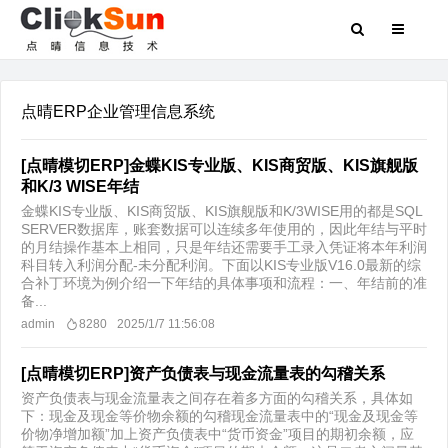
点晴ERP企业管理信息系统
[点晴模切ERP]金蝶KIS专业版、KIS商贸版、KIS旗舰版
和K/3 WISE年结
金蝶KIS专业版、KIS商贸版、KIS旗舰版和K/3WISE用的都是SQL
SERVER数据库，账套数据可以连续多年使用的，因此年结与平时
的月结操作基本上相同，只是年结还需要手工录入凭证将本年利润
科目转入利润分配-未分配利润。下面以KIS专业版V16.0最新的综
合补丁环境为例介绍一下年结的具体事项和流程：一、年结前的准
备...
admin
8280
2025/1/7 11:56:08
[点晴模切ERP]资产负债表与现金流量表的勾稽关系
资产负债表与现金流量表之间存在着多方面的勾稽关系，具体如
下：现金及现金等价物余额的勾稽现金流量表中的“现金及现金等
价物净增加额”加上资产负债表中“货币资金”项目的期初余额，应