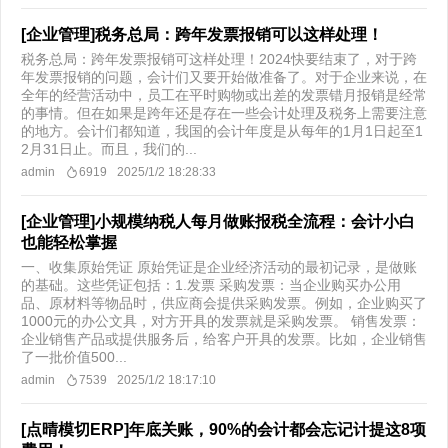
[企业管理]税务总局：跨年发票报销可以这样处理！
税务总局：跨年发票报销可这样处理！2024快要结束了，对于跨
年发票报销的问题，会计们又要开始做准备了。对于企业来说，在
全年的经营活动中，员工在平时购物或出差的发票错月报销是经常
的事情。但在如果是跨年还是存在一些会计处理及税务上需要注意
的地方。会计们都知道，我国的会计年度是从每年的1月1日起至1
2月31日止。而且，我们的...
admin
6919
2025/1/2 18:28:33
[企业管理]小规模纳税人每月做账报税全流程：会计小白
也能轻松掌握
一、收集原始凭证 原始凭证是企业经济活动的最初记录，是做账
的基础。这些凭证包括：1.发票 采购发票：当企业购买办公用
品、原材料等物品时，供应商会提供采购发票。例如，企业购买了
1000元的办公文具，对方开具的发票就是采购发票。 销售发票：
企业销售产品或提供服务后，给客户开具的发票。比如，企业销售
了一批价值500...
admin
7539
2025/1/2 18:17:10
[点晴模切ERP]年底关账，90%的会计都会忘记计提这8项