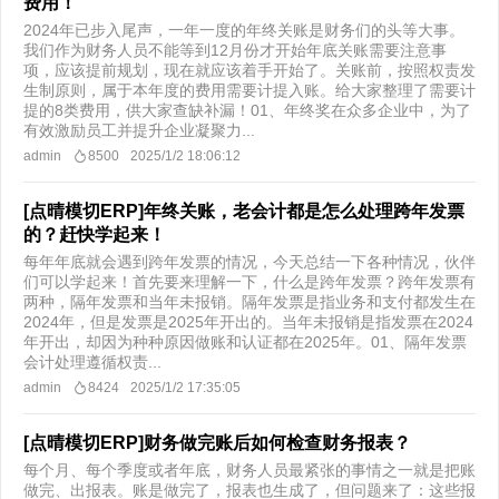
费用！
2024年已步入尾声，一年一度的年终关账是财务们的头等大事。
我们作为财务人员不能等到12月份才开始年底关账需要注意事
项，应该提前规划，现在就应该着手开始了。关账前，按照权责发
生制原则，属于本年度的费用需要计提入账。给大家整理了需要计
提的8类费用，供大家查缺补漏！01、年终奖在众多企业中，为了
有效激励员工并提升企业凝聚力...
admin
8500
2025/1/2 18:06:12
[点晴模切ERP]年终关账，老会计都是怎么处理跨年发票
的？赶快学起来！
每年年底就会遇到跨年发票的情况，今天总结一下各种情况，伙伴
们可以学起来！首先要来理解一下，什么是跨年发票？跨年发票有
两种，隔年发票和当年未报销。隔年发票是指业务和支付都发生在
2024年，但是发票是2025年开出的。当年未报销是指发票在2024
年开出，却因为种种原因做账和认证都在2025年。01、隔年发票
会计处理遵循权责...
admin
8424
2025/1/2 17:35:05
[点晴模切ERP]财务做完账后如何检查财务报表？
每个月、每个季度或者年底，财务人员最紧张的事情之一就是把账
做完、出报表。账是做完了，报表也生成了，但问题来了：这些报