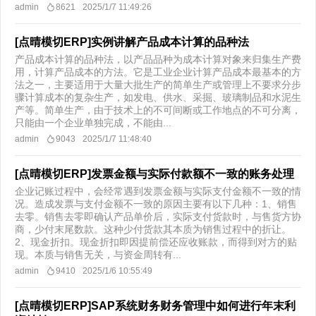
admin
8621
2025/1/7 11:49:26
[点晴模切ERP]实例讲解产品成本计算的品种法
产品成本计算的品种法，以产品品种为成本计算对象来归集生产费
用，计算产品成本的方法。它是工业企业计算产品成本最基本的方
法之一，主要适用于大量大批生产的简单生产或管理上不要求分步
骤计算成本的复杂生产，如发电、供水、采掘、玻璃制品和水泥生
产等。简单生产，由于技术上的不可间断或工作地点的不可分离，
只能由一个企业单独完成，不能由...
admin
9043
2025/1/7 11:48:40
[点晴模切ERP]发票金额与实际付款额不一致的账务处理
企业记账过程中，会经常遇到发票金额与实际支付金额不一致的情
况。造成发票与支付金额不一致的原因主要有以下几种：1、销售
去零。销售去零即确认产品单价后，实际支付货款时，与售货方协
商，少付末尾数款。这种少付货款其本质为销售过程中的折让。
2、现金折扣。现金折扣即因提前偿还应收账款，而得到对方的贴
现。本质与销售无关，与资金周转有...
admin
9410
2025/1/6 10:55:49
[点晴模切ERP]SAP系统财务财务管理中如何进行年末利