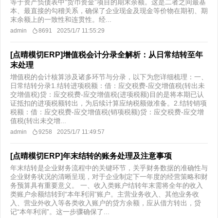
等于资产负债表中“货币资金”项目的期末余额。这是二者之间最基
本、最直接的勾稽关系，确保了企业现金及现金等价物在期初、期
末余额上的一致性和连贯性。经...
admin
8691
2025/1/7 11:55:29
[点晴模切ERP]增值税会计分录全解析：从日常结转至年
末处理
增值税的会计核算涉及诸多环节与分录，以下为您详细梳理：一、
日常结转分录1.结转进项税额：借：应交税费-应交增值税(转出未
交增值税)贷：应交税费-应交增值税(进项税额)目的是将本期已认
证抵扣的进项税额转出，为后续计算应纳税额做准备。2.结转销项
税额：借：应交税费-应交增值税(销项税额)贷：应交税费-应交增
值税(转出未交增...
admin
9258
2025/1/7 11:49:57
[点晴模切ERP]年末结转的账务处理及注意事项
年末结转是企业财务流程中的关键环节，关乎财务数据的准确性与
企业财务状况的清晰呈现，对于企业制定下一年度的经营策略和财
务预算具有重要意义。 一、收入类账户结转年末需将全年的收入
类账户余额结转到“本年利润”账户。主营业务收入、其他业务收
入、营业外收入等各类收入账户的贷方余额，应从借方转出，贷
记“本年利润”。这一步骤确保了...