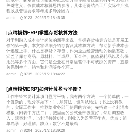
品成本、制定合理价格策略以及提升整体经济效益具有不可忽视的
关键意义。仅供成本核算思路参考，具体还得结合工厂实际生产流
程以及管理要求等考虑多种原因方...
admin
9123
2025/1/2 18:45:35
[点晴模切ERP]掌握存货核算方法
对于刚踏入成本会计岗位的新手来说，掌握存货核算方法是开展工
作的第一步。本文将详细介绍存货及其核算方法，帮助新手成本会
计迅速上手。什么是存货？存货，作为企业经营活动的物质基础，
涵盖了库存商品、原材料、半成品、五金件、低值易耗品以及劳保
用品等多个方面。它们是企业在日常运营中不可或缺的资产，直接
关系到生产、销售和利润等多个环...
admin
8735
2025/1/2 18:44:22
[点晴模切ERP]如何计算盈亏平衡？
工作中经常要计算项目盈亏平衡，我有两个方法，一个简单的，一
个复杂的，现分享如下：1，顺算法，也叫试错法（书上没有教
的，实际工作中，推荐给业务部门使用的方法）先搭建一个利润表
模板（附表中方法二），把里面的公式全部设置好，然后调整收
入，观察利润，当利润接近0时，则收入为盈亏平衡点。优点：简
单易学，好理解。缺点：数字不是最精...
admin
8204
2025/1/2 18:39:28