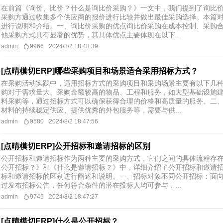
在前篇《询价、比价？什么是询比价采购？》一文中，我们提到了询比
采购方通过收集多个供应商的报价进行比较并做出最佳采购选择。本篇
进行说明和介绍。一、询比价采购的优点询比价采购在成本控制、采购
他采购方式具有显著的优势，其具体优点主要体现在以下...
admin
9966
2024/8/2 18:48:39
[点晴模切ERP]哪些采购项目和场景适合采用招标方式？
在采购活动实践中，适用招标方式的采购项目和采购场景主要有以下几
购对于需求量大、采购金额较高的物品、工程和服务，如大型基础设施
料采购等，通过招标方式可以确保获得合理的价格和高质量的服务。二
材料的持续稳定供应、提供优秀的外包服务等，需要与供...
admin
9580
2024/8/2 18:47:56
[点晴模切ERP]公开招标和邀请招标的区别
公开招标和邀请招标作为两种主要的采购方式，它们之间的具体流程存
公开招标？》和《什么是邀请招标？》中，详细介绍了公开招标和邀请
标和邀请招标的区别进行阐述和说明。一、招标对象不同公开招标：面
过发布招标公告，任何符合条件的潜在投标人均可参与，...
admin
9745
2024/8/2 18:47:27
[点晴模切ERP]什么是公开招标？