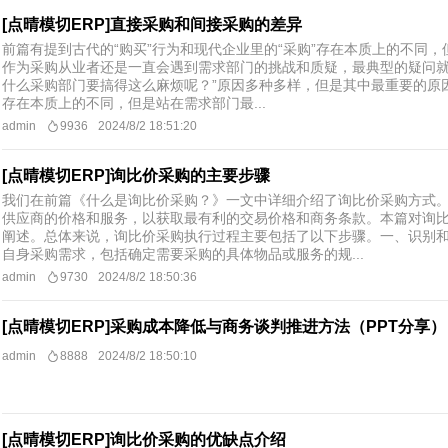
[点晴模切ERP]直接采购和间接采购的差异
前篇有提到古代的“购买”行为和现代企业里的“采购”存在本质上的不同
作为采购从业者还是一直会遇到需求部门的挑战和质疑，最典型的疑问就
什么采购部门要搞得这么麻烦呢？”原因多种多样，但是其中最重要的原因之
存在本质上的不同，但是站在需求部门最...
admin
9936
2024/8/2 18:51:20
[点晴模切ERP]询比价采购的主要步骤
我们在前篇《什么是询比价采购？》一文中详细介绍了询比价采购方式
供应商的价格和服务，以获取最有利的交易价格和商务条款。本篇对询
阐述。总体来说，询比价采购执行过程主要包括了以下步骤。一、识别
自身采购需求，包括确定需要采购的具体物品或服务的规...
admin
9730
2024/8/2 18:50:36
[点晴模切ERP]采购成本降低与商务谈判推进方法（PPT分享）
admin
8888
2024/8/2 18:50:10
[点晴模切ERP]询比价采购的优缺点介绍