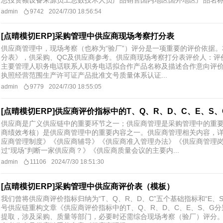
总投资额设备来源员工总数技术人员产品销售国内地区国外地区产品名称设
admin
9742
2024/7/30 18:56:54
[点晴模切ERP]采购管理中供应商现场考察打分表
供应商管理中，现场考察（也称为“验厂”）评分是一项重要的评价依据
分表》，供采购、QC及供应商参考。供应商现场考察打分表评价人：评
主要管理人职务电话联系人职务电话拟合作产品名称及描述合作意向评
执照经营范围生产许可证产品批准文号质量体系认证...
admin
9779
2024/7/30 18:55:05
[点晴模切ERP]供应商评价指标中的T、Q、R、D、C、E、S
供应商是广义供应链中的重要环节之一；供应商管理是采购管理中的重
商绩效考核）是供应商管理中的重要内容之一。供应商管理相关内容，
应商管理制度》《供应商辅导》《供应商准入管理办法》《供应商管理
过“现场”判断一家供应商？》《供应商质量会议的主要内...
admin
11106
2024/7/30 18:51:30
[点晴模切ERP]采购管理中供应商评价表（模板）
我们曾将供应商评价指标归纳为“T、Q、R、D、C”五个基础指标和“E、
号供应链重构文章《供应商评价指标中的T、Q、R、D、C、E、S、G
提取，涉及采购、质量等部门，必要时还需综合现场考察（验厂）评分