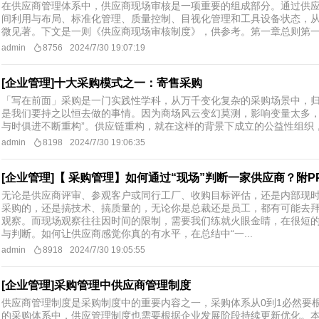
在供应商管理体系中，供应商现场审核是一项重要的组成部分。通过供
间利用与布局、标准化管理、质量控制、目视化管理和工具设备状态，
微见著。下文是一则《供应商现场审核制度》，供参考。第一章总则第一条
admin
8756
2024/7/30 19:07:19
[企业管理]十大采购模式之一：寄售采购
「写在前面」采购是一门实践性学科，从万千变化复杂的采购场景中，
是我们要持之以恒去做的事情。因为商场风云变幻莫测，影响变量太多，
与时俱进不断重构”。供应链重构，就在这样的背景下成立的公益性组织，
admin
8198
2024/7/30 19:06:35
[企业管理]【 采购管理】如何通过“现场”判断一家供应商？附P
无论是供应商评审、参观客户或同行工厂、收购目标评估，还是内部现
采购的，还是搞技术、搞质量的，无论你是总裁还是员工，都有可能去
观察。而现场观察往往因时间的限制，需要我们练就火眼金睛，在很短
与判断。如何让供应商感觉你真的有水平，在总结中“一...
admin
8918
2024/7/30 19:05:55
[企业管理]采购管理中供应商管理制度
供应商管理制度是采购制度中的重要内容之一，采购体系从0到1必然要
的采购体系中，供应管理制度也需要根据企业发展阶段持续更新优化。