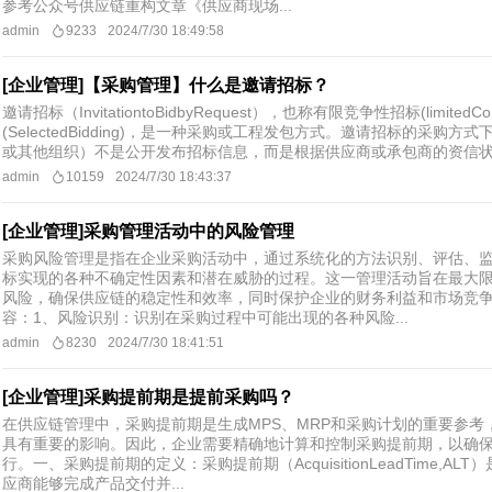
参考公众号供应链重构文章《供应商现场...
admin
9233
2024/7/30 18:49:58
[企业管理]【采购管理】什么是邀请招标？
邀请招标（InvitationtoBidbyRequest），也称有限竞争性招标(limitedCom
(SelectedBidding)，是一种采购或工程发包方式。邀请招标的采购
或其他组织）不是公开发布招标信息，而是根据供应商或承包商的资信状况
admin
10159
2024/7/30 18:43:37
[企业管理]采购管理活动中的风险管理
采购风险管理是指在企业采购活动中，通过系统化的方法识别、评估、
标实现的各种不确定性因素和潜在威胁的过程。这一管理活动旨在最大
风险，确保供应链的稳定性和效率，同时保护企业的财务利益和市场竞
容：1、风险识别：识别在采购过程中可能出现的各种风险...
admin
8230
2024/7/30 18:41:51
[企业管理]采购提前期是提前采购吗？
在供应链管理中，采购提前期是生成MPS、MRP和采购计划的重要参考
具有重要的影响。因此，企业需要精确地计算和控制采购提前期，以确
行。一、采购提前期的定义：采购提前期（AcquisitionLeadTime,
应商能够完成产品交付并...