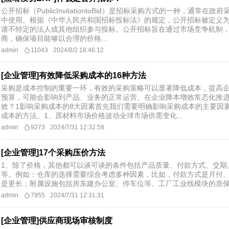
公开招标（PublicInvitationtoBid）是招标采购方式的一种，通常
中使用。根据《中华人民共和国招标投标法》的规定，公开招标被定义
请不特定的法人或其他组织参与投标。公开招标旨在通过市场竞争机制
商，确保项目能够以合理的价格...
admin
11043
2024/8/2 18:46:12
[企业管理]有效降低采购成本的16种方法
采购是成本控制的重要一环，有效的采购策略可以显著降低成本，提高
预算，可能会影响到产品、业务的正常运营。在企业降本增效常态化推
效？1影响采购成本的8大因素首先我们需要明确影响采购成本的主要因
成本的方法。1、原材料市场价格波动全球市场供需变化...
admin
9273
2024/7/31 12:32:58
[企业管理]17个采购压价方法
1、除了价格，其他都可以谈可谈的条件包括产品质量、付款方式、交期
等。例如：仓库的选择需要综合考虑多种因素，比如，付款方式是月付
是更长；附属设施包括房东建办公室、停车位等。工厂工业线模块的质保金
admin
7955
2024/7/31 12:31:31
[企业管理]供应商现场审核制度