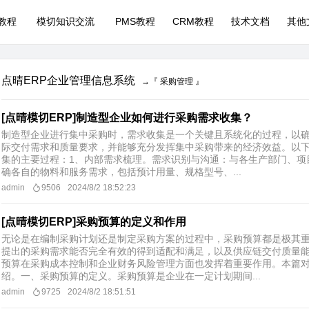
P教程
模切知识交流
PMS教程
CRM教程
技术文档
其他
点晴ERP企业管理信息系统
→『 采购管理 』
[点晴模切ERP]制造型企业如何进行采购需求收集？
制造型企业进行集中采购时，需求收集是一个关键且系统化的过程，以
际交付需求和质量要求，并能够充分发挥集中采购带来的经济效益。以
集的主要过程：1、内部需求梳理。需求识别与沟通：与各生产部门、项
确各自的物料和服务需求，包括预计用量、规格型号、...
admin
9506
2024/8/2 18:52:23
[点晴模切ERP]采购预算的定义和作用
无论是在编制采购计划还是制定采购方案的过程中，采购预算都是极其
提出的采购需求能否完全有效的得到适配和满足，以及供应链交付质量
预算在采购成本控制和企业财务风险管理方面也发挥着重要作用。本篇
绍。一、采购预算的定义。采购预算是企业在一定计划期间...
admin
9725
2024/8/2 18:51:51