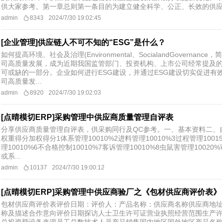
供大家参考。第一章总则第一条目的为建立健全科学、公正、长效的供应商
admin
8343
2024/7/30 19:02:45
[企业管理]供应链人不可不知的“ESG”是什么？
如何提高环境、社会及治理(Environmental、SocialandGovernan
司高质量发展，成为近期我国监管部门、投资机构、上市公司经常提及
可或缺的一部分。企业如何进行ESG建设，并通过ESG建设切实促进有
司高质量发...
admin
8920
2024/7/30 19:02:03
[点晴模切ERP]采购管理中供应商质量管理自评表
分享供应商质量管理自评表，供采购同行及QC参考。一、基本资料二、
权重得分加权得分1体系管理10010%2进料管理10010%3过程管理1001
理10010%6不合格控制10010%7客诉管理10010%8虫鼠害管理100
或系...
admin
10137
2024/7/30 19:00:12
[点晴模切ERP]采购管理中供应商验厂之《包材供应商评价表》
包材供应商评价表评价日期：评价人：产品名称：供应商名称供应商地
称及描述合作意向评价日期探访人士卫生许可证营业执照经营范围生产