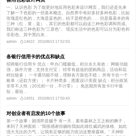
一、认识色彩 为了能更好地应用色彩来设计网页，我们还是先来
了解一下色彩的一些基本概念。自然界中有好多好多种色彩，比如
玫瑰是红色的，大海是蓝色的，桔子是橙色的……但是最基本的有
三种（红，黄，蓝），其它的色彩都可以由这三种色彩调和而成。
我们称这三种色彩为“三原色”。 现实生活中的色彩可以分为彩色和
非彩色。其中黑白灰...
admin
14622
2010/8/13 17:52:03
各银行信用卡的优点和缺点
招商银行信用卡 优点：申办门槛极低，积分永久有效； 网银功能
强，操作方便，支持支付宝； 经常有超值的团购商品，活动和花
样比较多； 一卡通功能不错，理财各方面也不错； 所有卡合一个
账单（还款方便）； 卡片种类多，图案设计美观 缺点：积分政策
非常不人性（20元积一分，不计零）； 免息期所有发卡行中最
短，最短...
admin
14051
2010/8/13 17:50:43
对创业者有启发的10个故事
第一个故事：困境即是赐予 有一天，素有森林之王之称的狮子，
来到了天神面前：“我很感谢你赐给我如此雄壮威武的体格、如此
强大无比的力气，让我有足够的能力统治这整座森林。” 天神听