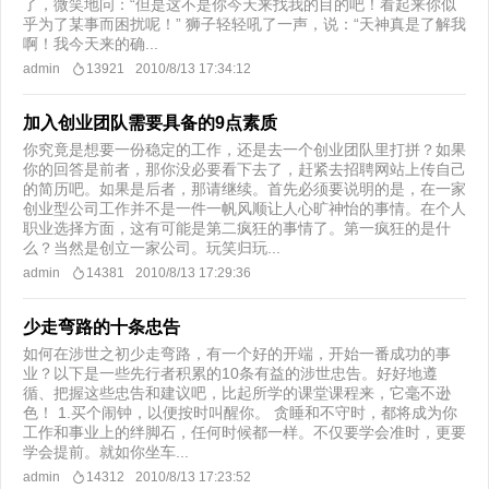
了，微笑地问：“但是这不是你今天来找我的目的吧！看起来你似
乎为了某事而困扰呢！” 狮子轻轻吼了一声，说：“天神真是了解我
啊！我今天来的确...
admin
13921
2010/8/13 17:34:12
加入创业团队需要具备的9点素质
你究竟是想要一份稳定的工作，还是去一个创业团队里打拼？如果
你的回答是前者，那你没必要看下去了，赶紧去招聘网站上传自己
的简历吧。如果是后者，那请继续。首先必须要说明的是，在一家
创业型公司工作并不是一件一帆风顺让人心旷神怡的事情。在个人
职业选择方面，这有可能是第二疯狂的事情了。第一疯狂的是什
么？当然是创立一家公司。玩笑归玩...
admin
14381
2010/8/13 17:29:36
少走弯路的十条忠告
如何在涉世之初少走弯路，有一个好的开端，开始一番成功的事
业？以下是一些先行者积累的10条有益的涉世忠告。好好地遵
循、把握这些忠告和建议吧，比起所学的课堂课程来，它毫不逊
色！ 1.买个闹钟，以便按时叫醒你。 贪睡和不守时，都将成为你
工作和事业上的绊脚石，任何时候都一样。不仅要学会准时，更要
学会提前。就如你坐车...
admin
14312
2010/8/13 17:23:52