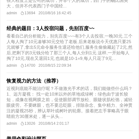
很大程度上是公司的成功，并非个人的成功，西门子的确比国美
大，但并不代表西门子中国经...
admin
13694
2010/8/16 16:42:45
经典的题目：3人投宿问题，先别百度~~
看看自己的分析能力，别先百度~~~有3个人去投宿,一晚30元.三个
人每人掏了10元凑够30元交给了老板.后来老板说今天优惠只要25
元就够了,拿出5元命令服务生退还给他们,服务生偷偷藏起了2元,然
后,把剩下的3元钱分给了那三个人,每人分到1元.这样,一开始每人
掏了10元,现在又退回1元,也就是10-1=9,每人只花了9元...
admin
14700
2010/8/15 22:09:34
恢复视力的方法（推荐）
近视到底能不能治疗呢？不做激光手术的话，我们能做些什么吗？
1、远方凝视： 找一处10米以外的草地或绿树：绿色由于波长较
短，成像在视网膜之前，促使眼部调节放松、眼睫状肌松弛，减轻
眼疲劳。不要眯眼，也不要总眨眼，排除杂念、集中精力、全神贯
注的凝视25秒，辨认草叶或树叶的轮廓。接着把左手掌略高于眼
睛前方30厘米处，逐一从头...
admin
13026
2010/8/14 2:01:17
善用色彩设计网页