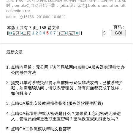
无法下载，您可以将它保留在emule的下载列表中，当有种子出现
时，emule会自动开始下载：[b&a.设计杂志].before.and.after.full.
collection.rar...
admin
15166
2010/8/1 10:46:11
页码：
本版面共有
7
页,
158
篇文章
[
1
2
3
4
5
6
7
]
最新文章
点晴内网通：无公网IP访问局域网内点晴OA服务器实现移动办
公的最佳方法
提交订单时系统突然提示当前账号疑似非法攻击，已被系统拦
截，如需继续访问，请联系管理员，所有页面都变成了这样，
如何解决？
点晴OA系统安装教程操作指引(服务器软硬件配置)
点晴OA新增用户默认密码是什么？如果员工忘记密码无法进
入，管理员如何更改或重置密码？密码设置规则能更改吗？
点晴OA工作流模块帮助文档荟萃