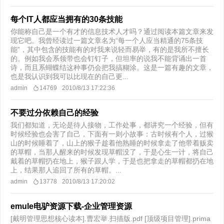
每个IT人都应当拥有的30条技能
你能称自己是一个有才的信息技术人才吗？通过阅读本篇文章来发
现它吧。我曾经读过一篇文章名为“每一个人应当精通的75条技
能”，其中包含的技能有的对我来说轻而易举，有的是我所不擅长
的。例如我会系领带也会钉钉子，但坦率的说我不能背诵出一首
诗，而且系蝴蝶结这种事仍会把我搞糊涂。这是一篇有趣的文章，
也是我认识到我可以比现在的自己更...
admin
14769
2010/8/13 17:22:36
不要过分依赖自己的经验
我们都知道，无论是待人接物，工作处事，都讲究一个经验，但有
时候经验也会害了自己，下面有一则小故事：古时候有个人，过猴
山的时候睡着了，山上的猴子趁着他熟睡的时候拿走了他带着贩卖
的草帽，当那人醒来的时候发现草帽没了，于是心生一计，将自己
戴着的草帽扔在地上，猴子跟人学，于是也把拿走的草帽都扔在地
上，结果那人追回了所有的草帽。...
admin
13778
2010/8/13 17:20:02
emule电驴资源下载-企业管理资源
[戴明管理思想核心读本].曹宏举.扫描版.pdf [顶级项目管理].prima