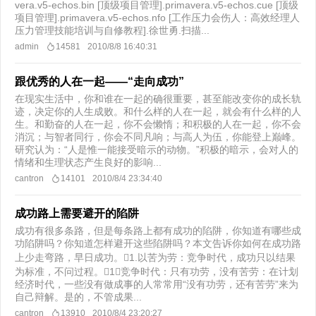
vera.v5-echos.bin [顶级项目管理].primavera.v5-echos.cue [顶级
项目管理].primavera.v5-echos.nfo [工作压力会伤人：高效经理人
压力管理技能培训与自修教程].徐世勇.扫描...
admin
14581
2010/8/8 16:40:31
跟优秀的人在一起——“走向成功”
在现实生活中，你和谁在一起的确很重要，甚至能改变你的成长轨
迹，决定你的人生成败。和什么样的人在一起，就会有什么样的人
生。和勤奋的人在一起，你不会懒惰；和积极的人在一起，你不会
消沉；与智者同行，你会不同凡响；与高人为伍，你能登上巅峰。
研究认为：“人是惟一能接受暗示的动物。”积极的暗示，会对人的
情绪和生理状态产生良好的影响...
cantron
14101
2010/8/4 23:34:40
成功路上需要避开的陷阱
成功有很多条路，但是每条路上都有成功的陷阱，你知道有哪些成
功陷阱吗？你知道怎样避开这些陷阱吗？本文告诉你如何在成功路
上少走弯路，早日成功。1.以苦为劳：竞争时代，成功只以结果
为标准，不问过程。1）竞争时代：只有功劳，没有苦劳：在计划
经济时代，一些没有做成事的人常常用“没有功劳，还有苦劳”来为
自己辩解。是的，不管成果...
cantron
13910
2010/8/4 23:20:27