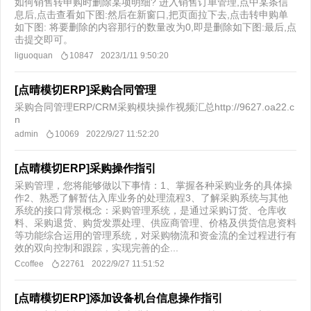
如何销售转申购时删除某项明细? 进入销售订单管理,点中某条信
息后,点击查看如下图:然后在新窗口,把页面拉下去,点击转申购单
如下图: 将要删除的内容那行的数量改为0,即是删除如下图:最后,点
击提交即可。
liguoquan
10847
2023/1/11 9:50:20
[点晴模切ERP]采购合同管理
采购合同管理ERP/CRM采购模块操作视频汇总http://9627.oa22.c
n
admin
10069
2022/9/27 11:52:20
[点晴模切ERP]采购操作指引
采购管理，您将能够做以下事情：1、掌握各种采购业务的具体操
作2、熟悉了解暂估入库业务的处理流程3、了解采购系统与其他
系统的接口背景概念：采购管理系统，是通过采购订货、仓库收
料、采购退货、购货发票处理、供应商管理、价格及供货信息资料
等功能综合运用的管理系统，对采购物流和资金流的全过程进行有
效的双向控制和跟踪，实现完善的企...
Ccoffee
22761
2022/9/27 11:51:52
[点晴模切ERP]添加设备机台信息操作指引