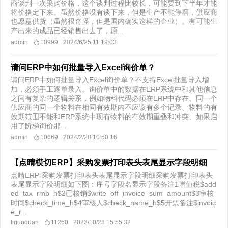
商谈判一次采购价格，这个谈判过程比较长，可能要到下半年才能
将价格定下来。虽然价格没有谈下来，但是生产不能停啊，供应商
也愿意供货（虽然很奇怪，但是国内确实这样的企业）。有可能生
产出来的成品已经销售出去了，原...
admin
10999
2024/6/25 11:19:03
请问ERP中如何批量导入Excel询价单？
请问ERP中如何批量导入Excel询价单？不支持Excel批量导入增
加，必须手工逐单录入。询价单中的数据在ERP系统中和其他信息
之间有复杂的逻辑关系，例如物料代码必须在ERP中存在、同一个
供应商的同一个物料在相同有效期内不应该有多个记录、物料的有
效期范围不能和ERP系统中现有物料的有效期重叠和冲突、如果启
用了阶梯询价那...
admin
10669
2024/2/28 10:50:16
【点晴模切ERP】采购发票打印表头表尾显示字段明细
点晴ERP-采购发票打印表头表尾显示字段明细采购发票打印表头
表尾显示字段明细如下图：序号字段名显示字段备注1增值税$add
ed_tax_rmb_h$2已核销$write_off_invoice_sum_amount$3审核
时间$check_time_h$4审核人$check_name_h$5开票备注$invoic
e_r...
liguoquan
11260
2023/10/23 15:55:32