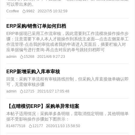
可以带出来的。
Ccoffee
9982
2022/7/5 10:32:59
ERP采购/销售订单如何归档
ERP单据现已采用工作流审核，因此需要到工作流模块操作操作步
骤：注意需要下单人本人才能操作到系统主桌面—点击左侧菜单工
作流管理-点击我的审批或者我的申请进入页面后，摘要栏输入对
应单据编号进行查询-再点击对应的单号跳转归档即可
admin
15268
2021/4/6 9:27:23
ERP新增采购入库单审核
回复：采购下单流程有审核路线控制，但采购入库直接做单确认即
可，无需做审核步骤
admin
12715
2021/1/27 17:05:48
【点晴模切ERP】采购单异常结案
本帖子适用情况：采购单多条明细，需取消指定明细，其他明细单
据不受影响操作步骤如下图所示：
814877518
12177
2020/11/10 15:58:50