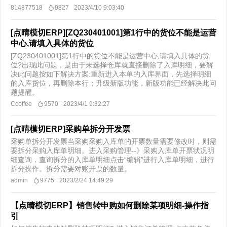
814877518
9827
2023/4/10 9:03:40
[点晴模切ERP][ZQ230401001]第1行中的货位不能是运营
中心,请填入具体的货位
[ZQ230401001]第1行中的货位不能是运营中心,请填入具体的货
位?出现此问题，是由于未选择仓库就直接删除了入库明细，要解
决此问题按如下解决方案:重新进入本单的入库界面，先选择明细
的入库货位，再删除本行；升级新版功能，新版功能已经解决此问
题提醒。
Ccoffee
9570
2023/4/1 9:32:27
[点晴模切ERP]采购单拆分开发票
采购单拆分开发票当采购采购入库单的开票数量需要修改时，则需
要拆分采购入库单明细。进入采购管理--》采购入库单开票状况明
细查询，查询拆分的入库单明细点击“编辑”进行入库单明细，进行
拆分操作。拆分需要对账开票的数量。
admin
9775
2023/2/24 14:49:29
【点晴模切ERP】销售转申购如何删除某项明细-操作指
引