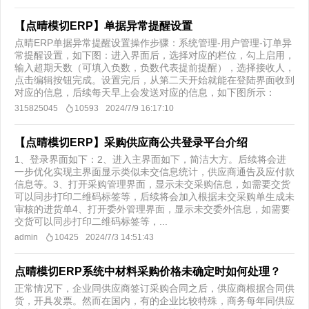
【点晴模切ERP】单据异常提醒设置
点晴ERP单据异常提醒设置操作步骤：系统管理-用户管理-订单异
常提醒设置，如下图：进入界面后，选择对应的栏位，勾上启用，
输入超期天数（可填入负数，负数代表提前提醒），选择接收人，
点击编辑按钮完成。设置完后，从第二天开始就能在登陆界面收到
对应的信息，后续每天早上会发送对应的信息，如下图所示：
315825045
10593
2024/7/9 16:17:10
【点晴模切ERP】采购供应商公共登录平台介绍
1、登录界面如下：2、进入主界面如下，简洁大方。后续将会进
一步优化实现主界面显示类似未交信息统计，供应商通告及应付款
信息等。3、打开采购管理界面，显示未交采购信息，如需要交货
可以同步打印二维码标签等，后续将会加入根据未交采购单生成未
审核的进货单4、打开委外管理界面，显示未交委外信息，如需要
交货可以同步打印二维码标签等，...
admin
10425
2024/7/3 14:51:43
点晴模切ERP系统中材料采购价格未确定时如何处理？
正常情况下，企业同供应商签订采购合同之后，供应商根据合同供
货，开具发票。然而在国内，有的企业比较特殊，商务每年同供应