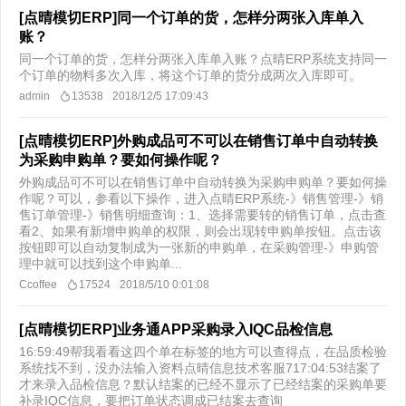
[点晴模切ERP]同一个订单的货，怎样分两张入库单入
账？
同一个订单的货，怎样分两张入库单入账？点晴ERP系统支持同一
个订单的物料多次入库，将这个订单的货分成两次入库即可。
admin
13538
2018/12/5 17:09:43
[点晴模切ERP]外购成品可不可以在销售订单中自动转换
为采购申购单？要如何操作呢？
外购成品可不可以在销售订单中自动转换为采购申购单？要如何操
作呢？可以，参看以下操作，进入点晴ERP系统-》销售管理-》销
售订单管理-》销售明细查询：1、选择需要转的销售订单，点击查
看2、如果有新增申购单的权限，则会出现转申购单按钮。点击该
按钮即可以自动复制成为一张新的申购单，在采购管理-》申购管
理中就可以找到这个申购单...
Ccoffee
17524
2018/5/10 0:01:08
[点晴模切ERP]业务通APP采购录入IQC品检信息
16:59:49帮我看看这四个单在标签的地方可以查得点，在品质检验
系统找不到，没办法输入资料点晴信息技术客服717:04:53结案了
才来录入品检信息？默认结案的已经不显示了已经结案的采购单要
补录IQC信息，要把订单状态调成已结案去查询