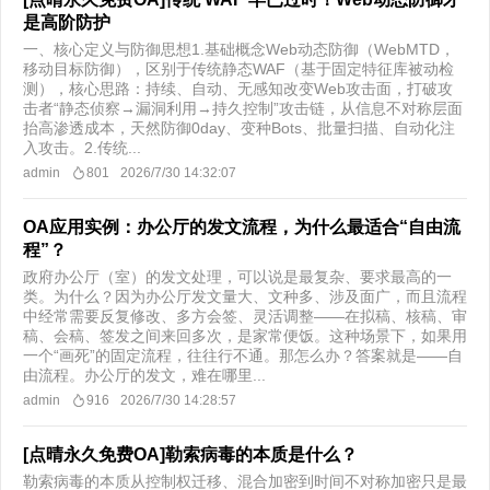
是高阶防护
一、核心定义与防御思想1.基础概念Web动态防御（WebMTD，
移动目标防御），区别于传统静态WAF（基于固定特征库被动检
测），核心思路：持续、自动、无感知改变Web攻击面，打破攻
击者“静态侦察→漏洞利用→持久控制”攻击链，从信息不对称层面
抬高渗透成本，天然防御0day、变种Bots、批量扫描、自动化注
入攻击。2.传统...
admin
801
2026/7/30 14:32:07
OA应用实例：办公厅的发文流程，为什么最适合“自由流
程”？
政府办公厅（室）的发文处理，可以说是最复杂、要求最高的一
类。为什么？因为办公厅发文量大、文种多、涉及面广，而且流程
中经常需要反复修改、多方会签、灵活调整——在拟稿、核稿、审
稿、会稿、签发之间来回多次，是家常便饭。这种场景下，如果用
一个“画死”的固定流程，往往行不通。那怎么办？答案就是——自
由流程。办公厅的发文，难在哪里...
admin
916
2026/7/30 14:28:57
[点晴永久免费OA]勒索病毒的本质是什么？
勒索病毒的本质从控制权迁移、混合加密到时间不对称加密只是最