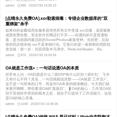
admin
990
2026/7/30 16:06:15
[点晴永久免费OA].xor勒索病毒：专猎企业数据库的"双
重绑架"杀手
如果你的金蝶或用友服务器突然所有文件变成.xor后缀，桌面被换
成黑色警告图，安全软件官网还打不开——你遇到的不是普通勒
索，是当前国内最活跃的Xorist/Phobos家族变种。​先窃密，后加
密的四步猎杀链.xor不是单独行动。它执行的是一条精密的四阶段
攻击链：第一步：信息窃取木马潜伏。RedLineStealer、Ra...
admin
976
2026/7/30 16:04:54
OA就是工作流+：一句话说透OA的本质
经常有人问：OA到底是什么？跟ERP有什么区别？跟钉钉、飞书
又有什么不同？其实，一句话就能说清楚——OA就是“工作流+”。
这不是一句简单的口号，而是对OA本质的精准概括。今天我们就
来展开聊聊，帮你看清OA的“真面目”。▍OA的核心：工作流OA区
别于其他软件类别的根本之处，就在于它提供了工作流能力。这也
是OA的核心灵魂。...
admin
1048
2026/7/30 15:48:36
[点晴永久免费OA]传统 WAF 早已过时！Web动态防御才