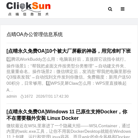
点晴OA办公管理信息系统
[点晴永久免费OA]10个被大厂屏蔽的神器，用完准时下班
1️⃣腾讯WorkBuddy怎么用：电脑装好后，直接跟它说指令就行。
操作场景1：“帮我把桌面文件按类型分类整理”→自动建文件夹、
批量重命名。操作场景2：微信绑定后，发消息“帮我把电脑里那份
Q3报表发我”→自动找到文件发到你微信。免费额度：新用户送50
00积分，日常够用。2️⃣WPS灵犀Claw怎么用：WPS里直接唤起
A...
admin
1672
2026/7/31 17:42:30
[点晴永久免费OA]Windows 11 已原生支持Docker，你
不在需要额外安装 Linux Docker
微软最近在WSL里塞进了一个隐藏大招——WSLContainer，通过
内置的wslc.exe工具，让你不用装DockerDesktop就能在Windows
11上创建、运行和管理Linux容器。而且wslc的命令风格和Docker