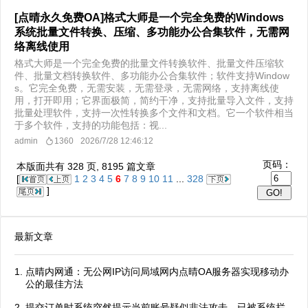
[点晴永久免费OA]格式大师是一个完全免费的Windows
系统批量文件转换、压缩、多功能办公合集软件，无需网
络离线使用
格式大师是一个完全免费的批量文件转换软件、批量文件压缩软
件、批量文档转换软件、多功能办公合集软件；软件支持Window
s。它完全免费，无需安装，无需登录，无需网络，支持离线使
用，打开即用；它界面极简，简约干净，支持批量导入文件，支持
批量处理软件，支持一次性转换多个文件和文档。它一个软件相当
于多个软件，支持的功能包括：视...
admin
1360
2026/7/28 12:46:12
页码：
本版面共有
328
页,
8195
篇文章
[
1
2
3
4
5
6
7
8
9
10
11
...
328
]
最新文章
点晴内网通：无公网IP访问局域网内点晴OA服务器实现移动办
公的最佳方法
提交订单时系统突然提示当前账号疑似非法攻击，已被系统拦