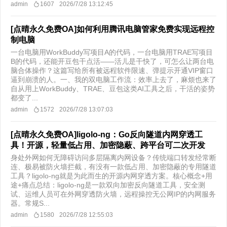
admin
1607
2026/7/28 13:12:45
[点晴永久免费OA]如何利用腾讯电脑管家免费实现远程控
制电脑
一台电脑用WorkBuddy写项目A的代码，一台电脑用TRAE写项目
B的代码，还能开豆包干点活——活儿是干快了，可怎么让两台电
脑合体操作？这篇写给所有被远程软件限速、弹提示开通VIP窗口
逼到崩溃的人。一、我的双电脑工作流：效率上去了，麻烦也来了
自从用上WorkBuddy、TRAE、豆包这类AI工具之后，干活的姿势
都变了...
admin
1572
2026/7/28 13:07:03
[点晴永久免费OA]ligolo-ng：Go反向隧道内网穿透工
具！开源，轻量低占用、加密隐蔽、跨平台可二次开发
身处外网如何无障碍访问多层隔离内网设备？传统端口转发经常断
连、极易被防火墙拦截，有没有一款低占用、加密隐蔽的专用隧道
工具？ligolo-ng就是为此而生的开源内网穿透方案。核心概念+用
途+痛点总结：ligolo-ng是一款双向加密反向隧道工具，安全测
试、运维人员可在外网穿透防火墙，远程操控无公网IP的内网服务
器。常规S...
admin
1580
2026/7/28 12:55:03