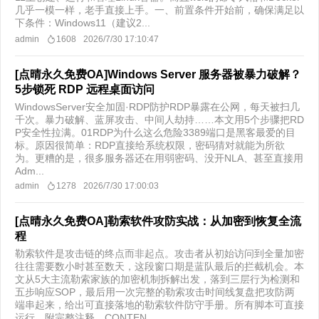
几乎一模一样，老手直接上手。一、前置条件开始前，确保满足以
下条件：Windows11（建议2...
admin
1608
2026/7/30 17:10:47
[点晴永久免费OA]Windows Server 服务器被暴力破解？
5步锁死 RDP 远程桌面访问
WindowsServer安全加固·RDP防护RDP暴露在公网，每天被扫几
千次。暴力破解、蓝屏攻击、中间人劫持……本文用5个步骤把RD
P安全性拉满。01RDP为什么这么危险3389端口是黑客最爱的目
标。原因很简单：RDP直接给系统权限，密码猜对就能为所欲
为。更糟的是，很多服务器还在用弱密码、没开NLA、甚至直接用
Adm...
admin
1278
2026/7/30 17:00:03
[点晴永久免费OA]勒索软件攻防实战：从加密到恢复全流
程
勒索软件是攻击链的终点而非起点。攻击者从初始访问到全量加密
往往需要数小时甚至数天，这段窗口期是蓝队最后的拦截机会。本
文从5大主流勒索家族的加密机制拆解出发，落到三层行为检测和
五步响应SOP，最后用一次完整的勒索攻击时间线复盘把攻防两
端串起来，给出可直接落地的勒索软件防守手册。所有脚本可直接
运行，附完整注释。CONTEN...