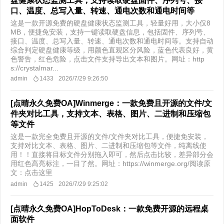
盘健康状态监测工具，支持读取硬盘固件、序列号、接
口、温度、总写入量、转速、通电次数和通电时间等
这是一款开源免费的硬盘健康状态监测工具，轻量好用，大小仅8
MB，便捷免安装，支持一键读取硬盘信息，包括固件、序列号、
接口、温度、总写入量、转速、通电次数和通电时间等。支持自动
综合判定硬盘健康等级，用颜色直观区分风险，蓝色代表良好，黄
色警告，红色危险，点击文件支持导出文本和图片。网址：http
s://crystalmar...
admin
1433
2026/7/29 9:26:50
[点晴永久免费OA]Winmerge：一款免费且开源的文件/文
件夹对比工具，支持文本、表格、图片、二进制和压缩包
等文件
这是一款完全免费且开源的文件/文件夹对比工具，便捷免安装，
支持对比文本、表格、图片、二进制和压缩包等文件，纯离线使
用！！直接将目标文件分别拖入即可，然后点击比较，差异部分会
用红色高亮标注，一目了然。网址：https://winmerge.org/​ 阅读原
文：点击这里
admin
1425
2026/7/29 9:25:02
[点晴永久免费OA]HopToDesk：一款免费开源的远程桌
面软件