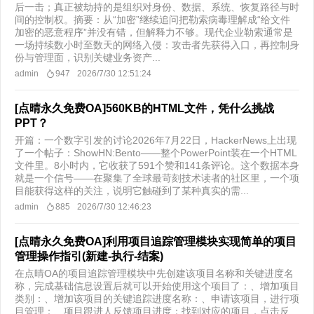
后一击；真正被劫持的是组织对身份、数据、系统、恢复路径与时
间的控制权。摘要：从“加密”继续追问把勒索病毒理解成“给文件
加密的恶意程序”并没有错，但解释力不够。现代企业勒索通常是
一场持续数小时至数天的网络入侵：攻击者先获得入口，再控制身
份与管理面，识别关键业务资产...
admin
947
2026/7/30 12:51:24
[点晴永久免费OA]560KB的HTML文件，凭什么挑战
PPT？
开篇：一个数字引发的讨论2026年7月22日，HackerNews上出现
了一个帖子：ShowHN:Bento——整个PowerPoint装在一个HTML
文件里。8小时内，它收获了591个赞和141条评论。这个数据本身
就是一个信号——在聚集了全球最苛刻技术读者的社区里，一个项
目能获得这样的关注，说明它触碰到了某种真实的需...
admin
885
2026/7/30 12:46:23
[点晴永久免费OA]利用项目追踪管理模块实现简单的项目
管理操作指引(新建-执行-结案)
在点晴OA的项目追踪管理模块中先创建该项目名称和关键进度名
称，完成基础信息设置后就可以开始使用这个项目了：、增加项目
类别：、增加该项目的关键追踪进度名称：、申请该项目，进行项
目管理：、项目跟进人反馈项目进度：找到对应的项目，点击反