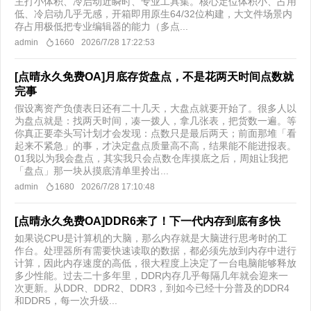
主打小体积、冷启动近瞬时、专业工具集。核心定位体积小、占用
低、冷启动几乎无感，开箱即用原生64/32位构建，大文件场景内
存占用极低把专业编辑器的能力（多点...
admin
1660
2026/7/28 17:22:53
[点晴永久免费OA]月底存货盘点，不是花两天时间点数就
完事
假设离资产负债表日还有二十几天，大盘点就要开始了。很多人以
为盘点就是：找两天时间，凑一拨人，拿几张表，把货数一遍。等
你真正要牵头写计划才会发现：点数只是最后两天；前面那堆「看
起来不紧急」的事，才决定盘点质量高不高，结果能不能进报表。
01我以为我会盘点，其实我只会点数仓库摸底之后，周姐让我把
「盘点」那一块从摸底清单里拎出...
admin
1680
2026/7/28 17:10:48
[点晴永久免费OA]DDR6来了！下一代内存到底有多快
如果说CPU是计算机的大脑，那么内存就是大脑进行思考时的工
作台。处理器所有需要快速读取的数据，都必须先放到内存中进行
计算，因此内存速度的高低，很大程度上决定了一台电脑能够释放
多少性能。过去二十多年里，DDR内存几乎每隔几年就会迎来一
次更新。从DDR、DDR2、DDR3，到如今已经十分普及的DDR4
和DDR5，每一次升级...