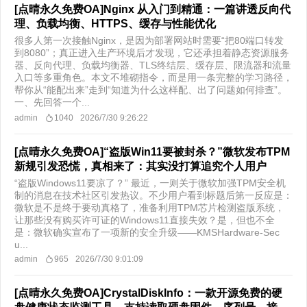
[点晴永久免费OA]Nginx 从入门到精通：一篇讲透反向代
理、负载均衡、HTTPS、缓存与性能优化
很多人第一次接触Nginx，是因为部署网站时需要“把80端口转发
到8080”；真正进入生产环境后才发现，它还承担着静态资源服务
器、反向代理、负载均衡器、TLS终结层、缓存层、限流器和流量
入口等多重角色。本文不堆砌指令，而是用一条完整的学习路径，
帮你从“能配出来”走到“知道为什么这样配、出了问题如何排查”。
一、先回答一个...
admin
1040
2026/7/30 9:26:22
[点晴永久免费OA]“盗版Win11要被封杀？”微软发布TPM
新规引发恐慌，真相来了：其实没打算追究个人用户
“盗版Windows11要凉了？” 最近，一则关于微软加强TPM安全机
制的消息在技术社区引发热议。不少用户看到标题后第一反应是：
微软是不是终于要动真格了，准备利用TPM芯片检测盗版系统，
让那些没有购买许可证的Windows11直接失效？是，但也不全
是：微软确实宣布了一项新的安全升级——KMSHardware-Sec
u...
admin
965
2026/7/30 9:01:09
[点晴永久免费OA]CrystalDiskInfo：一款开源免费的硬