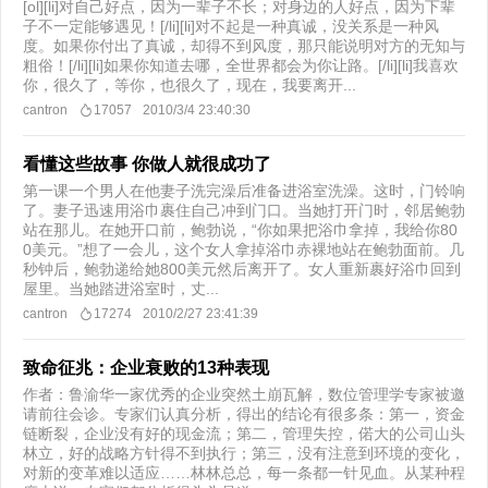
[ol][li]对自己好点，因为一辈子不长；对身边的人好点，因为下辈
子不一定能够遇见！[/li][li]对不起是一种真诚，没关系是一种风
度。如果你付出了真诚，却得不到风度，那只能说明对方的无知与
粗俗！[/li][li]如果你知道去哪，全世界都会为你让路。[/li][li]我喜欢
你，很久了，等你，也很久了，现在，我要离开...
cantron
17057
2010/3/4 23:40:30
看懂这些故事 你做人就很成功了
第一课一个男人在他妻子洗完澡后准备进浴室洗澡。这时，门铃响
了。妻子迅速用浴巾裹住自己冲到门口。当她打开门时，邻居鲍勃
站在那儿。在她开口前，鲍勃说，“你如果把浴巾拿掉，我给你80
0美元。”想了一会儿，这个女人拿掉浴巾赤裸地站在鲍勃面前。几
秒钟后，鲍勃递给她800美元然后离开了。女人重新裹好浴巾回到
屋里。当她踏进浴室时，丈...
cantron
17274
2010/2/27 23:41:39
致命征兆：企业衰败的13种表现
作者：鲁渝华一家优秀的企业突然土崩瓦解，数位管理学专家被邀
请前往会诊。专家们认真分析，得出的结论有很多条：第一，资金
链断裂，企业没有好的现金流；第二，管理失控，偌大的公司山头
林立，好的战略方针得不到执行；第三，没有注意到环境的变化，
对新的变革难以适应……林林总总，每一条都一针见血。从某种程