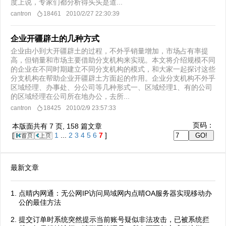
度上说，专家们都分析得头头是道...
cantron
18461
2010/2/27 22:30:39
企业开疆辟土的几种方式
企业由小到大开疆辟土的过程，不外乎销量增加，市场占有率提
高，但销量和市场主要借助分支机构来实现。本文将介绍规模不同
的企业在不同时期建立不同分支机构的模式，和大家一起探讨这些
分支机构在帮助企业开疆辟土方面起的作用。企业分支机构不外乎
区域经理、办事处、分公司等几种形式一、区域经理1、有的公司
的区域经理在公司所在地办公，去所...
cantron
18425
2010/2/9 23:57:33
页码：
本版面共有
7
页,
158
篇文章
[
1
...
2
3
4
5
6
7
]
最新文章
点晴内网通：无公网IP访问局域网内点晴OA服务器实现移动办
公的最佳方法
提交订单时系统突然提示当前账号疑似非法攻击，已被系统拦