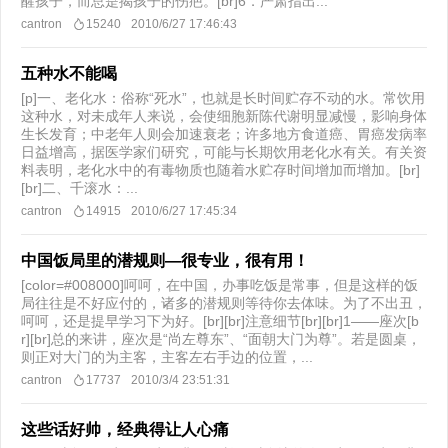
醒孩子，而总是揭孩子的伤疤。[br]6．严肃指出...
cantron
15240
2010/6/27 17:46:43
五种水不能喝
[p]一、老化水：俗称“死水”，也就是长时间贮存不动的水。常饮用
这种水，对未成年人来说，会使细胞新陈代谢明显减慢，影响身体
生长发育；中老年人则会加速衰老；许多地方食道癌、胃癌发病率
日益增高，据医学家们研究，可能与长期饮用老化水有关。有关资
料表明，老化水中的有毒物质也随着水贮存时间增加而增加。[br]
[br]二、千滚水：...
cantron
14915
2010/6/27 17:45:34
中国饭局里的潜规则—很专业，很有用！
[color=#008000]呵呵，在中国，办事吃饭是常事，但是这样的饭
局往往是不好应付的，诸多的潜规则等待你去体味。为了不出丑，
呵呵，还是提早学习下为好。[br][br]注意细节[br][br]1——座次[b
r][br]总的来讲，座次是“尚左尊东”、“面朝大门为尊”。若是圆桌，
则正对大门的为主客，主客左右手边的位置，...
cantron
17737
2010/3/4 23:51:31
这些话好帅，经典得让人心痛