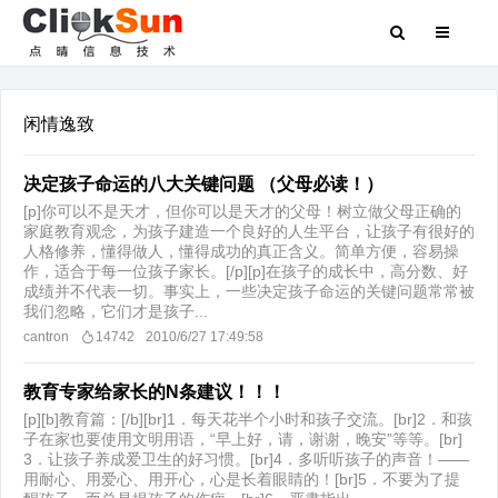
闲情逸致
决定孩子命运的八大关键问题 （父母必读！）
[p]你可以不是天才，但你可以是天才的父母！树立做父母正确的
家庭教育观念，为孩子建造一个良好的人生平台，让孩子有很好的
人格修养，懂得做人，懂得成功的真正含义。简单方便，容易操
作，适合于每一位孩子家长。[/p][p]在孩子的成长中，高分数、好
成绩并不代表一切。事实上，一些决定孩子命运的关键问题常常被
我们忽略，它们才是孩子...
cantron
14742
2010/6/27 17:49:58
教育专家给家长的N条建议！！！
[p][b]教育篇：[/b][br]1．每天花半个小时和孩子交流。[br]2．和孩
子在家也要使用文明用语，“早上好，请，谢谢，晚安”等等。[br]
3．让孩子养成爱卫生的好习惯。[br]4．多听听孩子的声音！——
用耐心、用爱心、用开心，心是长着眼睛的！[br]5．不要为了提