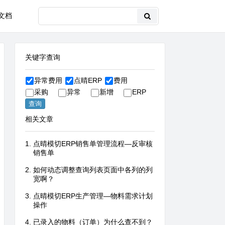
文档
关键字查询
异常费用
点晴ERP
费用
采购
异常
新增
ERP
相关文章
点晴模切ERP销售单管理流程—反审核
销售单
如何动态调整查询列表页面中各列的列
宽啊？
点晴模切ERP生产管理—物料需求计划
操作
已录入的物料（订单）为什么查不到？