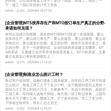
的时候，怎么知道每道工序干了多少？我说：靠报工。他愣了一
下：报工？我们车间有计件工资表，...
admin
331
2026/8/4 18:07:53
[企业管理]MTS按库存生产和MTO按订单生产真正的分野-
承诺如何兑现？
有些企业谈计划策略，喜欢把MTS和MTO讲成一道选择题。要么
按库存生产，要么按订单生产；要么先做货，要么后做货；要么追
求快交付，要么接受长交期。真正的分野，根本不在库存多少。真
正的分野，在于一句更硬的话：企业到底把承诺建立在哪里。MT
S的承诺，主要建立在共享库存和前置准备上。MTO的承诺，主要
建立在真实订单和资源锁定上...
admin
270
2026/8/4 17:14:22
[企业管理]制造业怎么统计工时？
有位用户咨询我，说她们准备上成本核算，但车间工序工时不知道
怎么统计。每道工序工人干了多少小时，这个数据到底怎么来的？
我说几个工序工时统计方法，大家参考下。先说个简单的，就是手
工填工单。车间每人或每个班组，每天填一张工时记录单，上面写
着今天干了哪个工单、哪道工序、干了多长时间、完工了多少件。
下班前交给班长，班长汇总之后交...
admin
582
2026/8/4 11:45:03