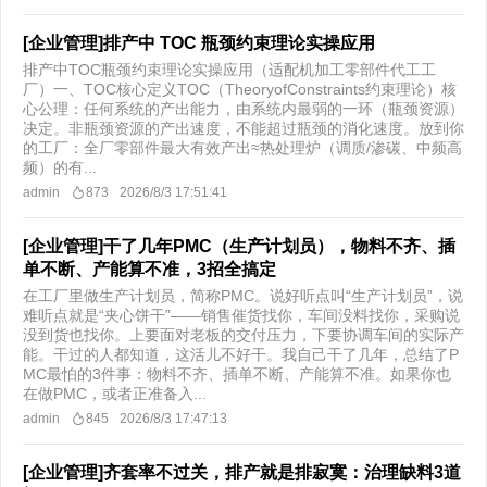
[企业管理]排产中 TOC 瓶颈约束理论实操应用
排产中TOC瓶颈约束理论实操应用（适配机加工零部件代工工
厂）一、TOC核心定义TOC（TheoryofConstraints约束理论）核
心公理：任何系统的产出能力，由系统内最弱的一环（瓶颈资源）
决定。非瓶颈资源的产出速度，不能超过瓶颈的消化速度。放到你
的工厂：全厂零部件最大有效产出≈热处理炉（调质/渗碳、中频高
频）的有...
admin
873
2026/8/3 17:51:41
[企业管理]干了几年PMC（生产计划员），物料不齐、插
单不断、产能算不准，3招全搞定
在工厂里做生产计划员，简称PMC。说好听点叫“生产计划员”，说
难听点就是“夹心饼干”——销售催货找你，车间没料找你，采购说
没到货也找你。上要面对老板的交付压力，下要协调车间的实际产
能。干过的人都知道，这活儿不好干。我自己干了几年，总结了P
MC最怕的3件事：物料不齐、插单不断、产能算不准。如果你也
在做PMC，或者正准备入...
admin
845
2026/8/3 17:47:13
[企业管理]齐套率不过关，排产就是排寂寞：治理缺料3道