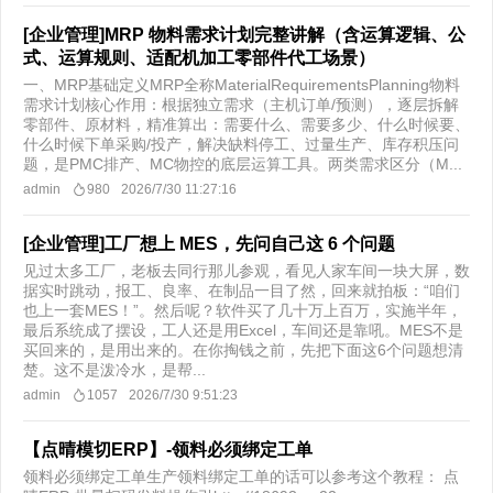
[企业管理]MRP 物料需求计划完整讲解（含运算逻辑、公
式、运算规则、适配机加工零部件代工场景）
一、MRP基础定义MRP全称MaterialRequirementsPlanning物料
需求计划核心作用：根据独立需求（主机订单/预测），逐层拆解
零部件、原材料，精准算出：需要什么、需要多少、什么时候要、
什么时候下单采购/投产，解决缺料停工、过量生产、库存积压问
题，是PMC排产、MC物控的底层运算工具。两类需求区分（M...
admin
980
2026/7/30 11:27:16
[企业管理]工厂想上 MES，先问自己这 6 个问题
见过太多工厂，老板去同行那儿参观，看见人家车间一块大屏，数
据实时跳动，报工、良率、在制品一目了然，回来就拍板：“咱们
也上一套MES！”。然后呢？软件买了几十万上百万，实施半年，
最后系统成了摆设，工人还是用Excel，车间还是靠吼。MES不是
买回来的，是用出来的。在你掏钱之前，先把下面这6个问题想清
楚。这不是泼冷水，是帮...
admin
1057
2026/7/30 9:51:23
【点晴模切ERP】-领料必须绑定工单
领料必须绑定工单生产领料绑定工单的话可以参考这个教程： 点