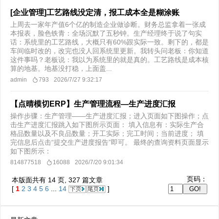
[企业管理]工艺路线没定清，报工成本全是糊涂账
上周去一家年产值6个亿的制造企业做诊断。财务总监拿着一张成
本报表，脸色铁青：​全场沉默了五秒钟。生产经理终于说了句实
话：系统里的工艺路线，大概只有60%跟实际一致。剩下的，都是
车间临时改的，改完也没人回系统里更新。我转头问老板：你知道
这件事吗？老板说：我以为系统里的就是真的。工艺路线是成本核
算的地基。地基没打稳，上面盖...
admin
793
2026/7/27 9:32:17
【点晴模切ERP】生产管理流程—生产进度汇报
操作步骤：生产管理——生产进度汇报；进入页面如下图操作；点
击生产进度汇报跳入如下图所示页面： 填入信息有：实际生产合
格品数量以及不良品数量；开工实际；完工时间；当前进度； 填
完信息后点击“提交生产进度报告”即可。 最终的查询资料页面显示
如下图所示：
814877518
16088
2026/7/20 9:01:34
页码：
本版面共有
14
页,
327
篇文章
[
1
2
3
4
5
6
...
14
]