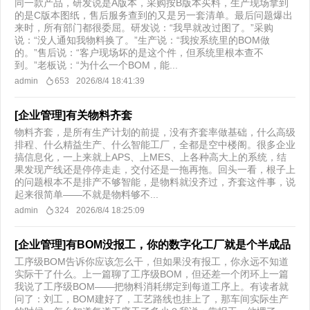
同一款产品，研发说是A版本，采购按B版本买料，生产现场拿到
的是C版本图纸，售后服务查到的又是另一套清单。最后问题爆出
来时，所有部门都很委屈。研发说：“我早就改过图了。”采购
说：“没人通知我物料换了。”生产说：“我按系统里的BOM做
的。”售后说：“客户现场坏的是这个件，但系统里根本查不
到。”老板说：“为什么一个BOM，能...
admin
653
2026/8/4 18:41:39
[企业管理]有关物料齐套
物料齐套，是所有生产计划的前提，没有齐套率做基础，什么高级
排程、什么精益生产、什么智能工厂，全都是空中楼阁。很多企业
搞信息化，一上来就上APS、上MES、上各种高大上的系统，结
果发现产线还是停停走走，交付还是一拖再拖。回头一看，根子上
的问题根本不是排产不够智能，是物料就没齐过，齐套这件事，说
起来很简单——不就是物料够不...
admin
324
2026/8/4 18:25:09
[企业管理]有BOM没报工，你的数字化工厂就是个半成品
工序级BOM告诉你应该怎么干，但如果没有报工，你永远不知道
实际干了什么。上一篇聊了工序级BOM，但还差一个闭环上一篇
我说了工序级BOM——把物料消耗绑定到每道工序上。有读者就
问了：刘工，BOM建好了，工艺路线也挂上了，那车间实际生产