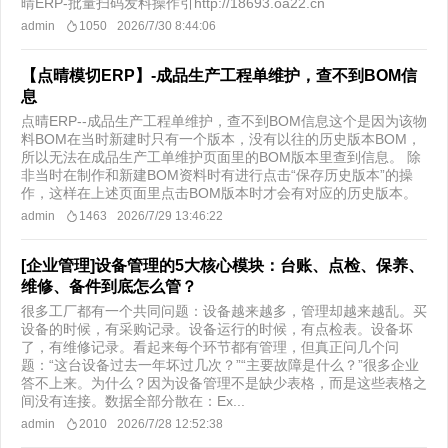
晴ERP-批量扫码发料操作引http://18693.oa22.cn
admin
1050
2026/7/30 8:44:06
【点晴模切ERP】-成品生产工程单维护，查不到BOM信
息
点晴ERP--成品生产工程单维护，查不到BOM信息这个是因为该物
料BOM在当时新建时只有一个版本，没有以往的历史版本BOM，
所以无法在成品生产工单维护页面里的BOM版本里查到信息。 除
非当时在制作和新建BOM资料时有进行点击“保存历史版本”的操
作，这样在上述页面里点击BOM版本时才会有对应的历史版本。
admin
1463
2026/7/29 13:46:22
[企业管理]设备管理的5大核心模块：台账、点检、保养、
维修、备件到底怎么管？
很多工厂都有一个共同问题：设备越来越多，管理却越来越乱。买
设备的时候，有采购记录。设备运行的时候，有点检表。设备坏
了，有维修记录。看起来每个环节都有管理，但真正问几个问
题：“这台设备过去一年坏过几次？”“主要故障是什么？”很多企业
答不上来。为什么？因为设备管理不是缺少表格，而是这些表格之
间没有连接。数据全部分散在：Ex...
admin
2010
2026/7/28 12:52:38