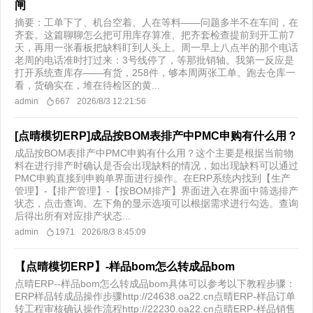
闸
摘要：工单下了、机台空着、人在等料——问题多半不在车间，在
齐套。这篇聊聊怎么把可用库存算准、把齐套检查提前到开工前7
天，再用一张看板把缺料盯到人头上。周一早上八点半的那个电话
老周的电话准时打过来：3号线停了，等那批销轴。我第一反应是
打开系统查库存——有货，258件，够本周两张工单。跑去仓库一
看，货确实在，堆在待检区的黄...
admin
667
2026/8/3 12:21:56
[点晴模切ERP]成品按BOM表排产中PMC申购有什么用？
成品按BOM表排产中PMC申购有什么用？这个主要是根据当前物
料在进行排产时确认是否会出现缺料的情况，如出现缺料可以通过
PMC申购直接到申购单界面进行操作。在ERP系统内找到【生产
管理】-【排产管理】-【按BOM排产】界面进入在界面中筛选排产
状态，点击查询。左下角的显示选项可以根据需求进行勾选。查询
后得出所有对应排产状态...
admin
1971
2026/8/3 8:45:09
【点晴模切ERP】-样品bom怎么转成品bom
点晴ERP--样品bom怎么转成品bom具体可以参考以下教程步骤：
ERP样品转成品操作步骤http://24638.oa22.cn点晴ERP-样品订单
转工程审核确认操作流程http://22230.oa22.cn点晴ERP-样品销售