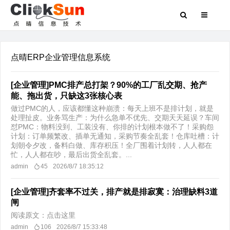
点晴ERP企业管理信息系统
[企业管理]PMC排产总打架？90%的工厂乱交期、抢产
能、拖出货，只缺这3张核心表
做过PMC的人，应该都懂这种崩溃：每天上班不是排计划，就是
处理扯皮。业务骂生产：为什么急单不优先、交期天天延误？车间
怼PMC：物料没到、工装没有、你排的计划根本做不了！采购怨
计划：订单频繁改、插单无通知，采购节奏全乱套！仓库吐槽：计
划朝令夕改，备料白做、库存积压！全厂围着计划转，人人都在
忙，人人都在吵，最后出货全乱套。...
admin
45
2026/8/7 18:35:12
[企业管理]齐套率不过关，排产就是排寂寞：治理缺料3道
闸
阅读原文：点击这里
admin
106
2026/8/7 15:33:48