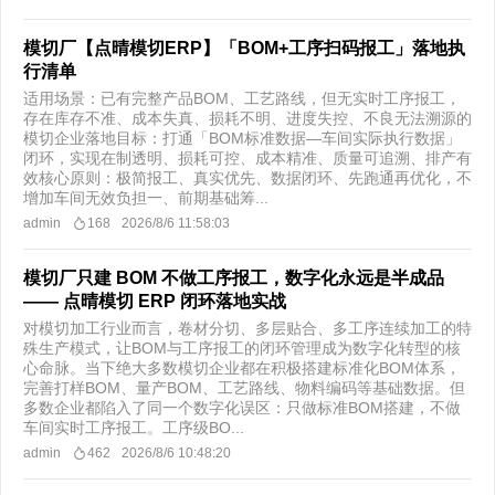
模切厂【点晴模切ERP】「BOM+工序扫码报工」落地执
行清单
适用场景：已有完整产品BOM、工艺路线，但无实时工序报工，
存在库存不准、成本失真、损耗不明、进度失控、不良无法溯源的
模切企业落地目标：打通「BOM标准数据—车间实际执行数据」
闭环，实现在制透明、损耗可控、成本精准、质量可追溯、排产有
效核心原则：极简报工、真实优先、数据闭环、先跑通再优化，不
增加车间无效负担一、前期基础筹...
admin
168
2026/8/6 11:58:03
模切厂只建 BOM 不做工序报工，数字化永远是半成品
—— 点晴模切 ERP 闭环落地实战
对模切加工行业而言，卷材分切、多层贴合、多工序连续加工的特
殊生产模式，让BOM与工序报工的闭环管理成为数字化转型的核
心命脉。当下绝大多数模切企业都在积极搭建标准化BOM体系，
完善打样BOM、量产BOM、工艺路线、物料编码等基础数据。但
多数企业都陷入了同一个数字化误区：只做标准BOM搭建，不做
车间实时工序报工。工序级BO...
admin
462
2026/8/6 10:48:20