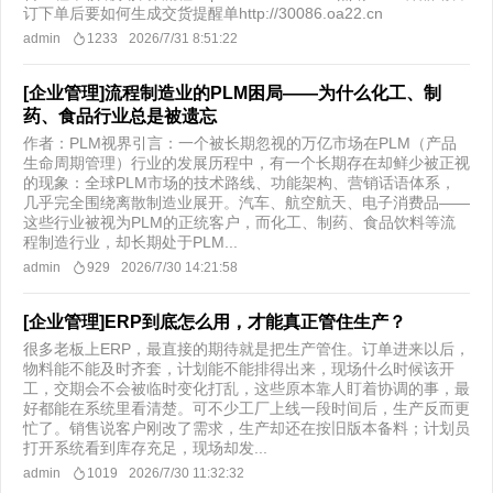
订下单后要如何生成交货提醒单http://30086.oa22.cn
admin
1233
2026/7/31 8:51:22
[企业管理]流程制造业的PLM困局——为什么化工、制
药、食品行业总是被遗忘
作者：PLM视界引言：一个被长期忽视的万亿市场在PLM（产品
生命周期管理）行业的发展历程中，有一个长期存在却鲜少被正视
的现象：全球PLM市场的技术路线、功能架构、营销话语体系，
几乎完全围绕离散制造业展开。汽车、航空航天、电子消费品——
这些行业被视为PLM的正统客户，而化工、制药、食品饮料等流
程制造行业，却长期处于PLM...
admin
929
2026/7/30 14:21:58
[企业管理]ERP到底怎么用，才能真正管住生产？
很多老板上ERP，最直接的期待就是把生产管住。订单进来以后，
物料能不能及时齐套，计划能不能排得出来，现场什么时候该开
工，交期会不会被临时变化打乱，这些原本靠人盯着协调的事，最
好都能在系统里看清楚。可不少工厂上线一段时间后，生产反而更
忙了。销售说客户刚改了需求，生产却还在按旧版本备料；计划员
打开系统看到库存充足，现场却发...
admin
1019
2026/7/30 11:32:32