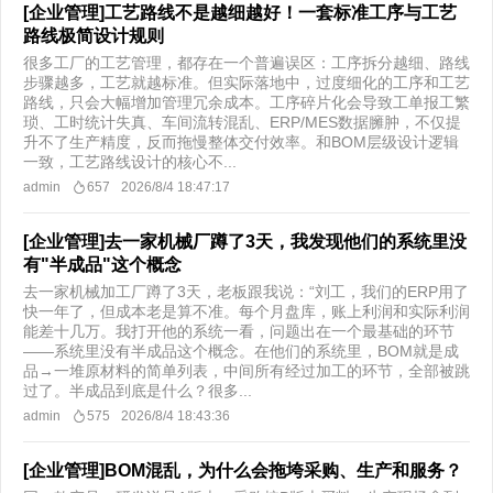
[企业管理]工艺路线不是越细越好！一套标准工序与工艺
路线极简设计规则
很多工厂的工艺管理，都存在一个普遍误区：工序拆分越细、路线
步骤越多，工艺就越标准。但实际落地中，过度细化的工序和工艺
路线，只会大幅增加管理冗余成本。工序碎片化会导致工单报工繁
琐、工时统计失真、车间流转混乱、ERP/MES数据臃肿，不仅提
升不了生产精度，反而拖慢整体交付效率。和BOM层级设计逻辑
一致，工艺路线设计的核心不...
admin
657
2026/8/4 18:47:17
[企业管理]去一家机械厂蹲了3天，我发现他们的系统里没
有"半成品"这个概念
去一家机械加工厂蹲了3天，老板跟我说：“刘工，我们的ERP用了
快一年了，但成本老是算不准。每个月盘库，账上利润和实际利润
能差十几万。我打开他的系统一看，问题出在一个最基础的环节
——系统里没有半成品这个概念。在他们的系统里，BOM就是成
品→一堆原材料的简单列表，中间所有经过加工的环节，全部被跳
过了。半成品到底是什么？很多...
admin
575
2026/8/4 18:43:36
[企业管理]BOM混乱，为什么会拖垮采购、生产和服务？