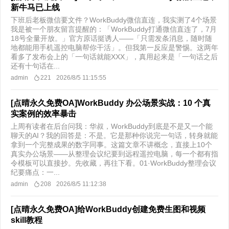
新牛马已上线
下班后老板微信要文件？WorkBuddy微信直连，我实测了4个场景
我是被一个朋友留言提醒的：「WorkBuddy打通微信直连了，7月
18号全量开放。」官方原话挺诱人——「只需发条消息，随时随
地都能用手机遥控电脑帮你干活」。但我第一反应是警惕。这两年
看多了发布会上的「一句话就能XXX」，真用起来是「一句话之后
还有十句话在...
admin
221
2026/8/5 11:15:55
[点晴永久免费OA]WorkBuddy 办公场景实战：10 个真
实案例的效率暴击
上周有读者在后台问我：华叔，WorkBuddy到底是不是又一个能
聊天的AI？我的回答是：不是。它是那种你说完一句话，转身就能
拿到一个完整成果的数字同事。这篇文章不讲概念，直接上10个
真实办公场景——从整理会议纪要到远程遥控电脑，每一个都有指
令模板可以直接抄。先收藏，再往下看。01·WorkBuddy整理会议
纪要痛点：一...
admin
208
2026/8/5 11:12:38
[点晴永久免费OA]给WorkBuddy创建免费生图和视频
skill教程