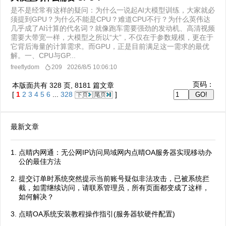
是不是经常有这样的疑问：为什么一说起AI大模型训练，大家就必
须提到GPU？为什么不能是CPU？难道CPU不行？为什么英伟达
几乎成了AI计算的代名词？就像跑车需要强劲的发动机、高清视频
需要大带宽一样，大模型之所以“大”，不仅在于参数规模，更在于
它背后海量的计算需求。而GPU，正是目前满足这一需求的最优
解。一、CPU与GP...
freeflydom
209
2026/8/5 10:06:10
页码：
本版面共有
328
页,
8181
篇文章
[
1
2
3
4
5
6
...
328
]
最新文章
点晴内网通：无公网IP访问局域网内点晴OA服务器实现移动办
公的最佳方法
提交订单时系统突然提示当前账号疑似非法攻击，已被系统拦
截，如需继续访问，请联系管理员，所有页面都变成了这样，
如何解决？
点晴OA系统安装教程操作指引(服务器软硬件配置)