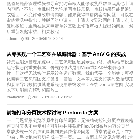
低值易耗品管理模块领导审批时审核人能修改货品数量或其他申请
内容吗？不能，审批时只允许填写审核意见，审核结果只能是通过
或驳回，不允许修改申请内容，如果觉得申请内容有问题，可以在
审核意见中指出，并驳回给申请人。申请人收到驳回的申请，点击
复制按钮，重新在原来申请单的基础上修改审核人提出的问题，然
后重新发起审核。 ​相关教程...
admin
96
2026/8/6 10:30:14
从零实现一个工艺图在线编辑器：基于 AntV G 的实战
背景在能源管理系统中，工艺流程图是展示热力站、换热站等设施
运行状态的重要载体。传统的做法是用Visio或CAD绘制静态图
片，但这样无法实时展示设备运行数据。我们需要一个能够：可视
化编辑工艺流程图支持设备、管道、文本等元素支持实时数据绑定
和展示导出数据供其他系统使用最终效果：在线Demo示意图:实现
以下功能画布移动和缩放...
freeflydom
280
2026/8/5 16:03:34
前端打印分页技术探讨与 PrintomJs 方案
一、问题背景浏览器原生打印的局限：无法精确控制分页位置表格
跨页时表头不重复图片可能被拦腰截断Flex/Grid布局内容分页异
常缺少统一的页眉页脚机制要解决这些问题，通常的思路是：在打
印前，手动把内容切分成一页一页。二、市面上的常见方案对比方