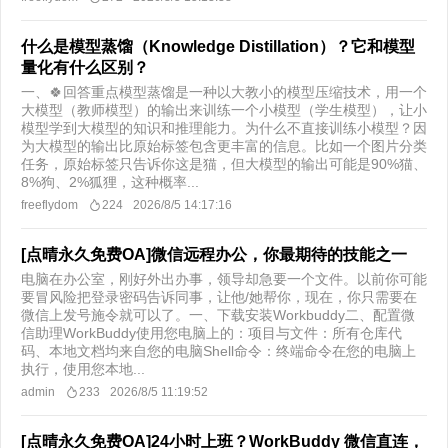
什么是模型蒸馏（Knowledge Distillation）？它和模型
量化有什么区别？
一、🍀回答重点模型蒸馏是一种以大教小的模型压缩技术，用一个
大模型（教师模型）的输出来训练一个小模型（学生模型），让小
模型学到大模型的知识和推理能力。为什么不直接训练小模型？因
为大模型的输出比原始标签包含更丰富的信息。比如一个图片分类
任务，原始标签只告诉你这是猫，但大模型的输出可能是90%猫、
8%狗、2%狐狸，这种概率...
freeflydom
224
2026/8/5 14:17:16
[点晴永久免费OA]微信远程办公，你最期待的技能之一
电脑在办公室，刚好外出办事，领导却急要一个文件。以前你可能
要冒风险把登录密码告诉同事，让他/她帮你，现在，你只需要在
微信上发号施令就可以了。一、下载安装Workbuddy二、配置微
信助理WorkBuddy使用您电脑上的：项目与文件：所有仓库代
码、本地文档均来自您的电脑Shell命令：终端命令在您的电脑上
执行，使用您本地...
admin
233
2026/8/5 11:19:52
[点晴永久免费OA]24小时上班？WorkBuddy 微信直连，