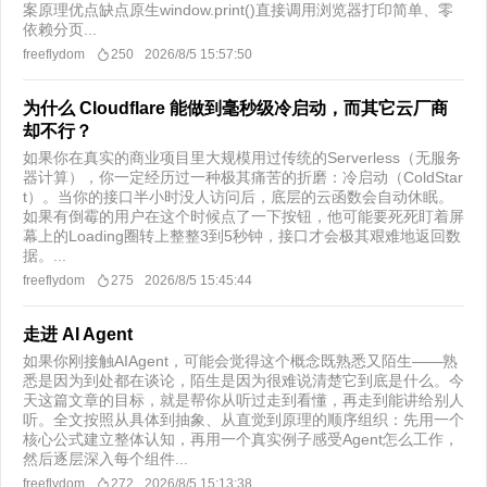
案原理优点缺点原生window.print()直接调用浏览器打印简单、零
依赖分页...
freeflydom
250
2026/8/5 15:57:50
为什么 Cloudflare 能做到毫秒级冷启动，而其它云厂商
却不行？
如果你在真实的商业项目里大规模用过传统的Serverless（无服务
器计算），你一定经历过一种极其痛苦的折磨：冷启动（ColdStar
t）。当你的接口半小时没人访问后，底层的云函数会自动休眠。
如果有倒霉的用户在这个时候点了一下按钮，他可能要死死盯着屏
幕上的Loading圈转上整整3到5秒钟，接口才会极其艰难地返回数
据。...
freeflydom
275
2026/8/5 15:45:44
走进 AI Agent
如果你刚接触AIAgent，可能会觉得这个概念既熟悉又陌生——熟
悉是因为到处都在谈论，陌生是因为很难说清楚它到底是什么。今
天这篇文章的目标，就是帮你从听过走到看懂，再走到能讲给别人
听。全文按照从具体到抽象、从直觉到原理的顺序组织：先用一个
核心公式建立整体认知，再用一个真实例子感受Agent怎么工作，
然后逐层深入每个组件...
freeflydom
272
2026/8/5 15:13:38