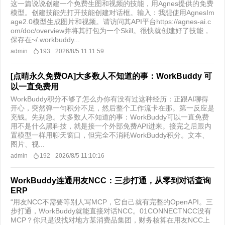
这一篇说说创建一个免费生图和视频的技能，用Agnes提供的免费
模型。创建技能先打开技能创建对话框。输入：我想使用AgnesIm
age2.0模型生成图片和视频。请访问其API平台https://agnes-ai.c
om/doc/overview并将其打包为一个Skill。很快就创建好了技能，
保存在~/.workbuddy...
admin
193
2026/8/5 11:11:59
[点晴永久免费OA]大多数人不知道的事：WorkBuddy 可
以一直免费用
WorkBuddy积分不够了怎么办你有没有过这种经历：正跟AI聊得
开心，突然弹一句积分不足，然后整个工作流卡在那。第一反应是
充钱。先别急。大多数人不知道的事：WorkBuddy可以一直免费
用不是什么黑科技，就是接一个外部免费API进来。接完之后跟内
置模型一样用聊天窗口，但完全不消耗WorkBuddy积分。文本、
图片、视...
admin
192
2026/8/5 11:10:16
WorkBuddy连通用友NCC：三步打通，从零到对话查询
ERP
“用友NCC不需要等别人写MCP，它自己就有完整的OpenAPI。三
步打通，WorkBuddy就能直接对话NCC。01CONNECTNCC没有
MCP？你只是没找对地方某消费品集团，财务核算在用友NCC上