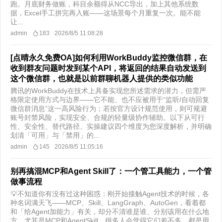
跑。月底财务做账，科目余额得从NCC导出，加上其他系统数
据，Excel手工拼完再入账——这场景每个月重复一次。能不能
让...
admin
183
2026/8/5 11:08:28
[点晴永久免费OA]如何利用WorkBuddy监控微信群，在
收到群友问题时发到某个API，将返回的结果自动发送到
这个微信群，也就是以前群聊机器人提供的类似功能
腾讯的WorkBuddy在技术上具备实现您所述需求的潜力，但需严
格限定使用方式与边界——它不能、也不应被用于“监听/自动回复
微信群消息”这一高风险行为；若按官方设计规范使用，则可规避
账号封禁风险，实现安全、合规的轻量级协作辅助。以下从可行
性、安全性、替代路径、实操建议四个维度为您深度解析，并明确
划清「可用」与「禁用」的...
admin
145
2026/8/5 11:05:16
别再搞混MCP和Agent Skill了：一个管工具能力，一个管
做事流程
💡不知道你有没有过这种困惑：刚开始接触Agent技术的时候，各
种名词满天飞——MCP、Skill、LangGraph、AutoGen，看着都
和「给Agent加能力」有关，却分不清谁是谁、分别该用在什么地
方。尤其是MCP和AgentSkill，很多人会觉得它们差不多，都是用