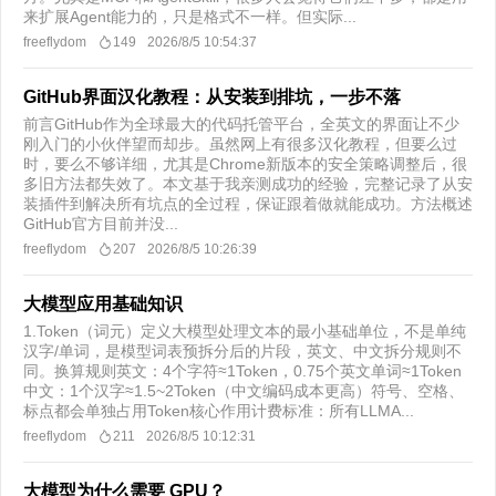
来扩展Agent能力的，只是格式不一样。但实际...
freeflydom
149
2026/8/5 10:54:37
GitHub界面汉化教程：从安装到排坑，一步不落
前言GitHub作为全球最大的代码托管平台，全英文的界面让不少
刚入门的小伙伴望而却步。虽然网上有很多汉化教程，但要么过
时，要么不够详细，尤其是Chrome新版本的安全策略调整后，很
多旧方法都失效了。本文基于我亲测成功的经验，完整记录了从安
装插件到解决所有坑点的全过程，保证跟着做就能成功。方法概述
GitHub官方目前并没...
freeflydom
207
2026/8/5 10:26:39
大模型应用基础知识
1.Token（词元）定义大模型处理文本的最小基础单位，不是单纯
汉字/单词，是模型词表预拆分后的片段，英文、中文拆分规则不
同。换算规则英文：4个字符≈1Token，0.75个英文单词≈1Token
中文：1个汉字≈1.5~2Token（中文编码成本更高）符号、空格、
标点都会单独占用Token核心作用计费标准：所有LLMA...
freeflydom
211
2026/8/5 10:12:31
大模型为什么需要 GPU？