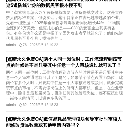
这5道防线让你的数据黑客根本摸不到
中了勒索病毒怎么办？有备份就恢复，没备份就交赎金。这是大多
数人的标准答案。但说实话，这个答案正在害死越来越多的企业。
先看一组数据：2025年全球勒索病毒攻击同比增长44%，平均赎
金涨到82万美元，但更扎心的是——63%的受害企业其实有备
份。有备份为什么还是中招了？因为攻击者早就进化了：他们先潜
伏几周甚至几个月，摸清你的...
admin
76
2026/8/6 12:19:22
[点晴永久免费OA]两个人同一岗位时，工作流流程到该节
点的时候是不是只要其中任意一个人审核通过就可以了？
两个人同一岗位时，工作流流程到该节点的时候是不是只要其中任
意一个人审核通过就可以了？是的，如果某个节点设置为岗位，此
岗位有多个人时，只要其中任意一个人审核通过或驳回，就会完成
该节点的审核，不需要该岗位上的所有人都审核。但是，在企业管
理中，除非是最基层岗位，否则任何其他管理岗位，都不应该出现
一岗多人的情形，以避免多头管理...
admin
62
2026/8/6 12:18:23
[点晴永久免费OA]低值易耗品管理模块领导审批时审核人
能修改货品数量或其他申请内容吗？