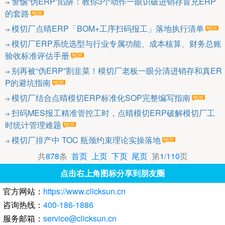
警惕“伪ERP”陷阱：教你3个动作一眼识破进销存冒充ERP
的套路
模切厂点晴ERP「BOM+工序扫码报工」落地执行清单
模切厂ERP系统选型与行业专属功能、成本核算、财务总账
验收标准评估手册
别再被“伪ERP”割韭菜！模切厂老板一眼分清进销存和真ER
P的避坑指南
模切厂结合点晴模切ERP标准化SOP完整编写指南
扫码MES报工精准管控工时，点晴模切ERP破解模切厂工
时统计管理难题
模切厂排产中 TOC 瓶颈约束理论实操落地
共
878
条
首页
上页
下页
尾页
第
1
/
110
页
点击右上角图标分享到朋友圈
官方网站：
https://www.clicksun.cn
咨询热线：
400-186-1886
服务邮箱：
service@clicksun.cn