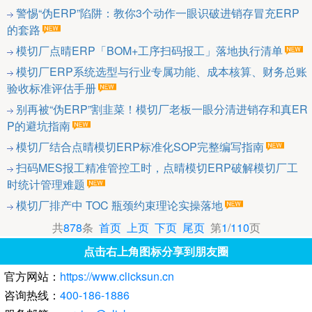
警惕“伪ERP”陷阱：教你3个动作一眼识破进销存冒充ERP
的套路
模切厂点晴ERP「BOM+工序扫码报工」落地执行清单
模切厂ERP系统选型与行业专属功能、成本核算、财务总账
验收标准评估手册
别再被“伪ERP”割韭菜！模切厂老板一眼分清进销存和真ER
P的避坑指南
模切厂结合点晴模切ERP标准化SOP完整编写指南
扫码MES报工精准管控工时，点晴模切ERP破解模切厂工
时统计管理难题
模切厂排产中 TOC 瓶颈约束理论实操落地
共
878
条
首页
上页
下页
尾页
第
1
/
110
页
点击右上角图标分享到朋友圈
官方网站：
https://www.clicksun.cn
咨询热线：
400-186-1886