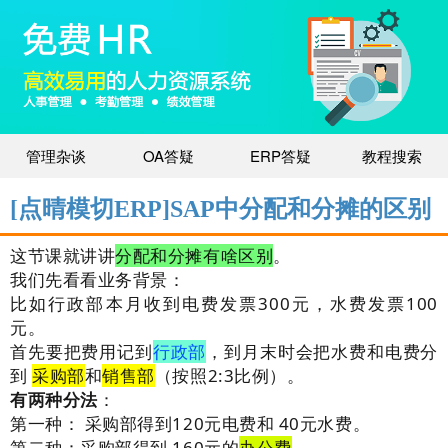
管理杂谈
OA答疑
ERP答疑
教程搜索
[点晴模切ERP]SAP中分配和分摊的区别
这节课就讲讲
分配和分摊有啥区别
。
我们先看看业务背景：
比如行政部本月收到电费发票300元，水费发票100
元。
首先要把费用记到
行政部
，到月末时会把水费和电费分
到
采购部
和
销售部
（按照2:3比例）。
有两种分法
：
第一种： 采购部得到120元电费和 40元水费。
第二种：采购部得到 160元的
办公费
。