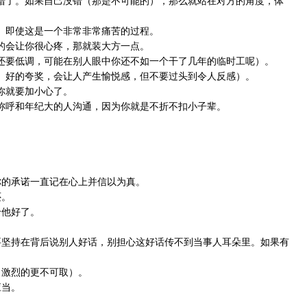
做错了。如果自己没错（那是不可能的），那么就站在对方的角度，体
你。即使这是一个非常非常痛苦的过程。
真的会让你很心疼，那就装大方一点。
工还要低调，可能在别人眼中你还不如一个干了几年的临时工呢）。
人。好的夸奖，会让人产生愉悦感，但不要过头到令人反感）。
你就要加小心了。
的称呼和年纪大的人沟通，因为你就是不折不扣小子辈。
你的承诺一直记在心上并信以为真。
还。
给他好了。
。要坚持在背后说别人好话，别担心这好话传不到当事人耳朵里。如果有
，激烈的更不可取）。
应当。