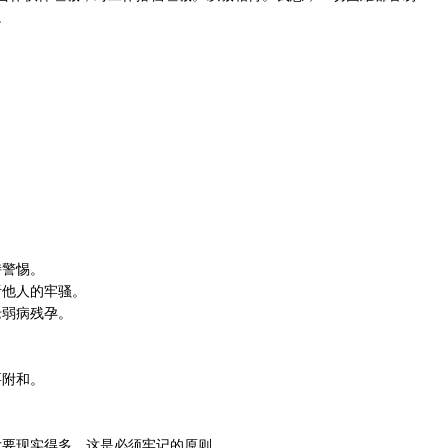
。
。
持警惕。
听他人的牢骚。
老弱病残孕。
要附和。
。
女要现实得多。这是必须牢记的原则。