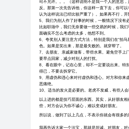
司不允许。。。（这样说明不是我一个人的意思，
反。那第一次先告诉他，你这样一直下去，你可以
认为这样说法已经比较严重了）。如果再不行，开
5、我们为别人作了好事的时候，一般情况下没有
比如职场中，我们无奈要做一些交易的时候，我们
面确实不怎么考虑的太多，他想不到。
6、夸奖别人要注意方式方法，特别是我们在“拍马
色。如果是笑出来，那是最失败的。就穿帮了。
7、去朋友、亲戚家做客，带些水果。避免空手上
要早点回家，减少对别人的打扰。
8、看在眼中，记在心里，却不一定要说出来。特
得已，不要去拆穿它。
9、用虚伪和违心来对付虚伪和违心。对方和你来
恶痛绝。
10、适当的发火是必要的。老虎不发威，有些人
以上进的都是技巧层面的东西。其实，从好朋友相
些，对方会认为你不诚心，难以变成好朋友。
所以说，做到了以上几点，不表示你就会有很多的
我再告诉大家一个法宝，那就是坦诚。对朋友，对