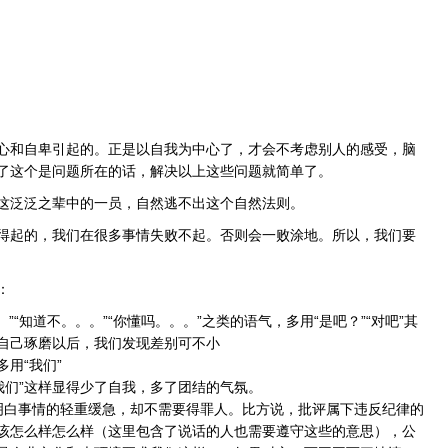
心和自卑引起的。正是以自我为中心了，才会不考虑别人的感受，脑
了这个是问题所在的话，解决以上这些问题就简单了。
这泛泛之辈中的一员，自然逃不出这个自然法则。
得起的，我们在很多事情失败不起。否则会一败涂地。所以，我们要
：
“知道不。。。”“你懂吗。。。”之类的语气，多用“是吧？”“对吧”其
自己琢磨以后，我们发现差别可不小
多用“我们”
“我们”这样显得少了自我，多了团结的气氛。
明白事情的轻重缓急，却不需要得罪人。比方说，批评属下违反纪律的
该怎么样怎么样（这里包含了说话的人也需要遵守这些的意思），公