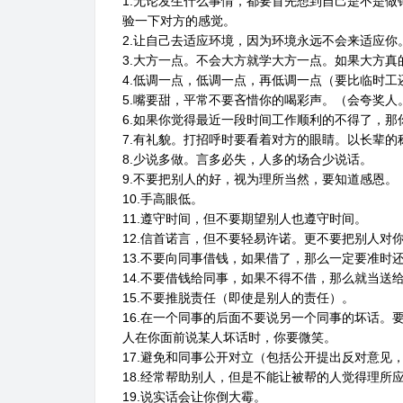
1.无论发生什么事情，都要首先想到自己是不是
验一下对方的感觉。
2.让自己去适应环境，因为环境永远不会来适应
3.大方一点。不会大方就学大方一点。如果大方
4.低调一点，低调一点，再低调一点（要比临时
5.嘴要甜，平常不要吝惜你的喝彩声。（会夸奖
6.如果你觉得最近一段时间工作顺利的不得了，那
7.有礼貌。打招呼时要看着对方的眼睛。以长辈
8.少说多做。言多必失，人多的场合少说话。
9.不要把别人的好，视为理所当然，要知道感恩。
10.手高眼低。
11.遵守时间，但不要期望别人也遵守时间。
12.信首诺言，但不要轻易许诺。更不要把别人对
13.不要向同事借钱，如果借了，那么一定要准时
14.不要借钱给同事，如果不得不借，那么就当送
15.不要推脱责任（即使是别人的责任）。
16.在一个同事的后面不要说另一个同事的坏话
人在你面前说某人坏话时，你要微笑。
17.避免和同事公开对立（包括公开提出反对意见
18.经常帮助别人，但是不能让被帮的人觉得理所
19.说实话会让你倒大霉。