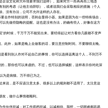
是企业文化和大环境要求我们这样）。如果对方一而再再而三地违
有别的考虑（让他主动辞职），或者说我们会采取相应的措施（个人
除。没有办法，公司不允许这样的人存在。
必要去作特别的说明，否则会显得小器。如果是因为在一些特殊场合，
可以先做些隐晦的提醒。这也是没有办法，的确有些人，好像在这方
屁”的时候，千万千万不能笑出来。要经得起让对方看你几眼都不变声
门。此外，如果是晚上去做客的话，要注意控制时间。不要聊得太晚。
别是看到别人作对不起自己的事情，你可以选择远离这个人，不到万不
虚的，那你也可以来虚的。不过，也可以选择缄默，这样表示你对此深
会以为是病猫。万不得已为之。
处来说，是不应该注意太多。很多以上的规则都不适用了。太注意这
朋友，做什么事情都顺利。
合作伙伴坦诚；对工作搭档坦诚。以诚相待。我想，一切困难都容易