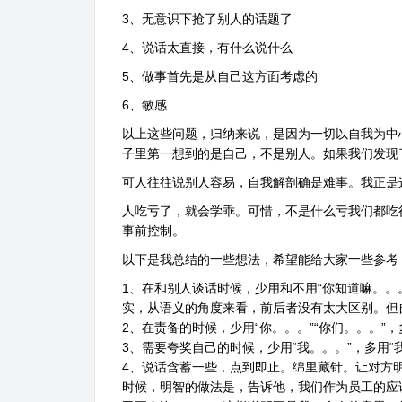
3、无意识下抢了别人的话题了
4、说话太直接，有什么说什么
5、做事首先是从自己这方面考虑的
6、敏感
以上这些问题，归纳来说，是因为一切以自我为中
子里第一想到的是自己，不是别人。如果我们发现
可人往往说别人容易，自我解剖确是难事。我正是
人吃亏了，就会学乖。可惜，不是什么亏我们都吃
事前控制。
以下是我总结的一些想法，希望能给大家一些参考
1、在和别人谈话时候，少用和不用“你知道嘛。。。”
实，从语义的角度来看，前后者没有太大区别。但
2、在责备的时候，少用“你。。。”“你们。。。”，
3、需要夸奖自己的时候，少用“我。。。”，多用
4、说话含蓄一些，点到即止。绵里藏针。让对方
时候，明智的做法是，告诉他，我们作为员工的应