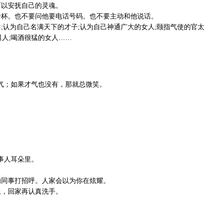
可以安抚自己的灵魂。
干杯。也不要问他要电话号码。也不要主动和他说话。
导;认为自己名满天下的才子;认为自己神通广大的女人;颐指气使的官太
男人;喝酒很猛的女人……
才气；如果才气也没有，那就总微笑。
事人耳朵里。
的同事打招呼。人家会以为你在炫耀。
上，回家再认真洗手。