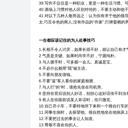
39.写作不仅仅是一种职业，更是一种生活习惯。
40.酒场上习惯对他人区别对待的，不要主动和他
41.对以下几种人敬而远之：认为你有求于他的领
太;巧言令色的商人;没有作品的“作家”;打牌耍赖的
一生都应该记住的为人处事技巧
1.长相不令人讨厌，如果长得不好，就让自己有
2.气质是关键。如果时尚学不好，宁愿纯朴。
3.与人握手时，可多握一会儿。真诚是宝。
4.不必什幺都用"我"做主语。
5.不要向朋友借钱。
6.不要"逼"客人看你的家庭相册。
7.与人打"的"时，请抢先坐在司机旁。
8.坚持在背后说别人好话，别担心这好话传不到当
9.有人在你面前说某人坏话时，你只微笑。
10.自己开小车，不要特地停下来和一个骑自行车
11.同事生病时，去探望他。很自然地坐在他病床
12.不要把过去的事全让人知道。
13.尊敬不喜欢你的人。