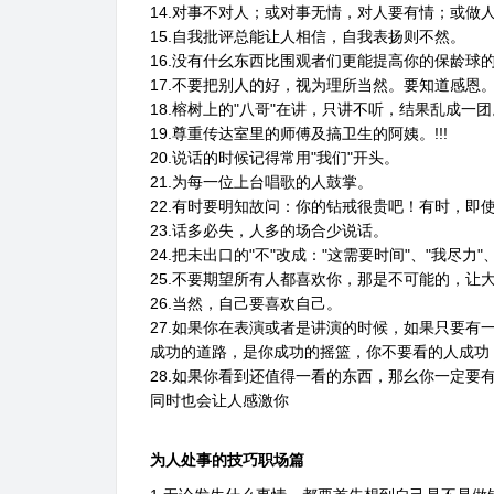
14.对事不对人；或对事无情，对人要有情；或做
15.自我批评总能让人相信，自我表扬则不然。
16.没有什幺东西比围观者们更能提高你的保龄球
17.不要把别人的好，视为理所当然。要知道感恩
18.榕树上的"八哥"在讲，只讲不听，结果乱成一
19.尊重传达室里的师傅及搞卫生的阿姨。!!!
20.说话的时候记得常用"我们"开头。
21.为每一位上台唱歌的人鼓掌。
22.有时要明知故问：你的钻戒很贵吧！有时，即
23.话多必失，人多的场合少说话。
24.把未出口的"不"改成："这需要时间"、"我尽力
25.不要期望所有人都喜欢你，那是不可能的，让
26.当然，自己要喜欢自己。
27.如果你在表演或者是讲演的时候，如果只要有
成功的道路，是你成功的摇篮，你不要看的人成功
28.如果你看到还值得一看的东西，那幺你一定要
同时也会让人感激你
为人处事的技巧职场篇