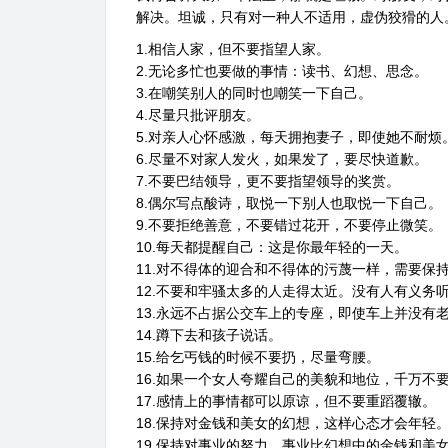
解决。坦诚，只有对一种人不适用，虚伪狡猾的人
1.相信人家，但不要指望人家。
2.无论多忙也要做的事情：读书、幻想、思念。
3.在嘲笑别人的同时也嘲笑一下自己。
4.尽量只批评朋友。
5.对亲人心怀感激，每天拥抱妻子，即使她不耐烦
6.尽量不对家人发火，如果发了，要尽快道歉。
7.不要巴结领导，更不要指望领导的奖赏。
8.偶尔写点酸诗，取悦一下别人也取悦一下自己。
9.不要拒绝善意，不要错过花开，不要停止微笑。
10.每天都提醒自己：这是你最年轻的一天。
11.对不得体的迎合和不得体的污蔑一样，需要保
12.不要和牢骚太多的人走得太近。没有人有义务
13.永远不占据公交车上的专座，即使车上并没有
14.蹲下去和孩子说话。
15.给乞丐钱的时候不要扔，尽量弯腰。
16.如果一个女人夸耀自己的美貌和地位，千万不
17.感情上的事情都可以原谅，但不要重蹈覆辙。
18.保持对金钱和美女的幻想，这样心态才会年轻
19.保持对事业的努力，事业比幻想中的金钱和美