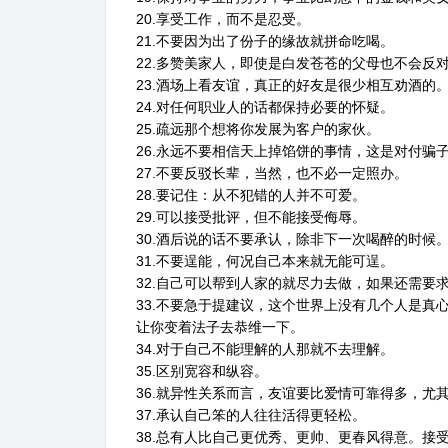
20.享受工作，而不是忍受。
21.不要因为出了份子的缘故就拼命吃喝。
22.多赞美家人，即使是白发苍苍的父母也不会反对
23.酒场上看友谊，真正的好友是很少相互劝酒的
24.对任何职业人的话都保持必要的怀疑。
25.疏远那个想将你发展为客户的家伙。
26.永远不要相信天上掉馅饼的事情，这是对付骗
27.不要反驳长辈，当然，也不必一定照办。
28.要记住：从不犯错的人并不可爱。
29.可以接受批评，但不能接受侮辱。
30.酒后说的话不要承认，除非下一次喝醉的时候
31.不要逞能，何况自己本来就无能可逞。
32.自己可以帮到人家的就尽力去做，如果还需要
33.不要急于提建议，这个世界上没有几个人是真
让你变着法子去恭维一下。
34.对于自己不能理解的人那就不去理解。
35.区别宽容和纵容。
36.就异性关系而言，友谊要比爱情可靠得多，尤
37.承认自己笨的人往往活得更轻松。
38.总有人比自己更优秀、更帅、更春风得意。接