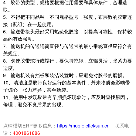
4、胶带的类型，规格要根据使用需要和具体条件，合理选
取。
5、不得把不同品种，不同规格型号，强度，布层数的胶带连
接（配组）在一起使用。
6、输送带接头最好采用热硫化胶接，以提高可靠性，保持较
高的有效强度。
7、输送机的传送辊简直径与传送带的最小带轮直径应符合有
关规定。
8、勿使胶带蛇行或蠕行，要保持拖辊，立辊灵活，张紧力要
适度。
9、输送机装有挡板和装洁装置时，应避免对胶带的磨损。
10、清洁度是胶带良好运行的基本条件，外来物质会影响带
子偏心，张力差异，甚至断裂。
11、使用中发现胶带有早期损坏现象时，应及时查找原因，
修理，避免不良后果的出现。
点晴模切ERP更多信息：
https://moqie.clicksun.cn
，联系电
话：
4001861886