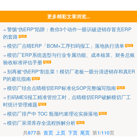
更多精彩文章浏览...
警惕“伪ERP”陷阱：教你3个动作一眼识破进销存冒充ERP
的套路
模切厂点晴ERP「BOM+工序扫码报工」落地执行清单
模切厂ERP系统选型与行业专属功能、成本核算、财务总账
验收标准评估手册
别再被“伪ERP”割韭菜！模切厂老板一眼分清进销存和真ER
P的避坑指南
模切厂结合点晴模切ERP标准化SOP完整编写指南
扫码MES报工精准管控工时，点晴模切ERP破解模切厂工
时统计管理难题
模切厂排产中 TOC 瓶颈约束理论实操落地
模切厂呆滞库存全流程拆解分析
共
877
条
首页
上页
下页
尾页
第
1
/
110
页