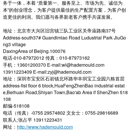
务于一体，本着 “质量第一、服务至上、市场为先、诚信为
本”的创业理念，为客户提供最佳的生产配置方案，为客户创
造更佳的利润。我们愿与各界新老客户携手共谋发展。
地址：北京市大兴区旧宫镇三队工业区关帝庙路南37号
Address-south37# Guandimiao Road Ludustrial Park JiuGo
ng3 village
DaxingArea of Beijing.100076
电话-010-87972012 传真：010-87973162
手机：13601200370 E-mail:wl@hademould.com
13911223409 E-mail:zyj@hademould.com
地址：深圳市宝安区石岩镇北环路华丰圳宝工业园六栋首层
address-fist floor 6 block,HuaFengZhenBao industrial estat
e,Beihuan Road,Shiyan Town,Bao'ab Area if ShenZhen 518
108
邮编-518108
电话（传真）-0755 29574802 文女士：0755-29816689
联系人:张占平 13911223431
网址：
http://www.hademould.com