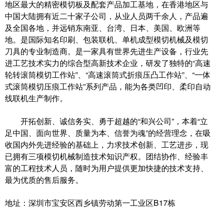
地区最大的精密模切板及配套产品加工基地，在香港地区与
中国大陆拥有近二十家子公司，从业人员两千余人，产品遍
及全国各地，并远销东南亚、台湾、日本、美国、欧洲等
地。是国际知名印刷、包装联机、单机成型模切机械及模切
刀具的专业制造商。是一家具有世界先进生产设备，行业先
进工艺技术实力的综合型高新技术企业，研发了独特的“高速
轮转滚筒模切工作站”、“高速滚筒式折痕压凸工作站”、“一体
式滚筒模切压痕工作站”系列产品，能为各类凹印、柔印自动
线联机生产制作。
开拓创新、诚信务实、勇于超越的“和兴公司”，本着“立
足中国、面向世界、质量为本、信誉为魂”的经营理念，在吸
收国内外先进经验的基础上，力求技术创新、工艺进步，现
已拥有三项模切机械制造技术知识产权。团结协作、经验丰
富的工程技术人员，随时为用户提供更加快捷的技术支持、
最为优质的售后服务。
地址：深圳市宝安区西乡镇劳动第一工业区B17栋