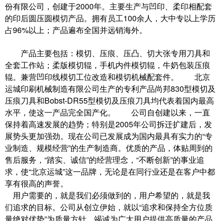
份有限公司，创建于2000年。主要生产与凹印、柔印相配套
的印后圆压圆模切产品。拥有员工100余人，大中专以上学历
占96%以上；产品遍布全国并远销海外。
产品主要包括：模切、压痕、压凸、切大张专用刀具和
全套工作站；柔版模切辊，手机内件模切辊，牛奶包装压痕
辊。兼营凹印线模切工位改造和模切机械配套件。 北京
运城印刷机械制造有限公司生产的专利产品尚邦830型模切及
压痕刀具和Bobst-DR55型模切及压痕刀具均代表着国内最高
水平，使这一产品完全国产化。 公司自创建以来，一直
保持着高速发展的趋势；特别是2005年公司拆迁扩建后，发
展势头更加强劲。现在公司已发展成为国内最具有实力的“专
业制造、规模经营”的生产制造商。优质的产品，体贴周到的
售后服务，“踏实、诚信”的经营理念，“不断创新”的事业追
求，使“北京运城”这一品牌，无论是在同行业还是在客户中都
享有很高的声誉。
用户需要的，就是我们必须做到的，用户希望的，就是我
们追求的目标。公司从创立伊始，就以“追求和保持全方位质
量绝对优势”为质量方针，竭诚为广大用户提供高质量的产品