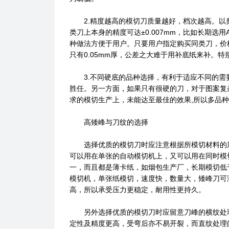
2.精度越高的模切刀质量越好，档次越高。以奥地利
类刀上本身的精度可达±0.007mm，比如长期选用
种做法方便于用户。只要用户指定购买同类刀，价格
只有0.05mm厚，公差之大难于用补底纸来补。
3.不同硬底的品种选择，有利于适应不同的需
胜任。另一方面，如果只有很硬的刀，对于图案复
求的模切生产上，未能达至最佳的效果,所以多品
高矮峰与刀纹的选择
选择优质的模切刀时应注意根据所模切材料的厚
可以用在单张的自动模切机上，又可以用在同时模
一，而且都是薄卡纸，如烟包生产厂，长期模切低
模切机，单张纸模切，速度快，数量大，矮峰刀可
高，所以承受压力更稳定，耐用性更持久。
另外选择优质的模切刀时应留意刀峰的横纹处理
定性及精度更高，受弯后亦不易开裂，而直纹处理