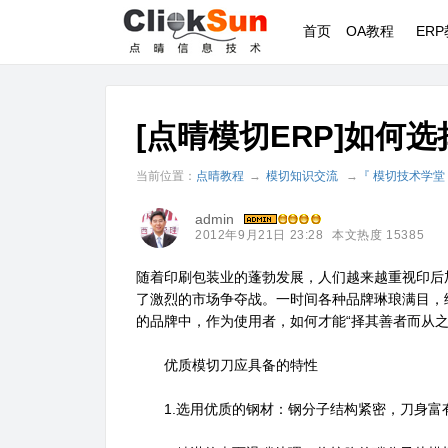
首页
OA教程
ER
[点晴模切ERP]如何
当前位置：
点晴教程
→
模切知识交流
→
『 模切技术学堂
admin
2012年9月21日 23:28
本文热度 15385
随着印刷包装业的蓬勃发展，人们越来越重视印后
了激烈的市场争夺战。一时间各种品牌琳琅满目，
的品牌中，作为使用者，如何才能“择其善者而从之
优质模切刀应具备的特性
1.选用优质的钢材：钢分子结构紧密，刀身富