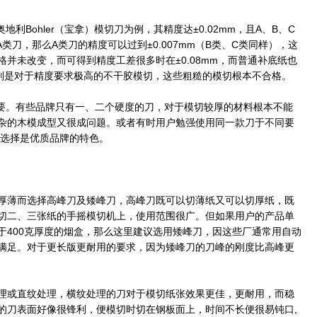
Bohler（宝拿）模切刀为例，其精度达±0.02mm，且A、B、C
A类刀，那么A类刀的精度可以过到±0.007mm（B类、C类同样），这
并未改变，而可得到精度工差很多时在±0.08mm，而普通补底纸也
特别是对于精度要求极高的不干胶模切，这些粗糙的模切根本不合格。
要。有些品牌只有一、二个硬度的刀，对于模切较厚的材料根本不能
杂的木模成型又很成问题。或者有时用户勉强使用同一款刀于不同要
种选择是优质品牌的特色。
薄而选择高峰刀及矮峰刀，高峰刀既可以切薄纸又可以切厚纸，既
切二、三张纸的手摇模切机上，使用范围很广。但如果用户的产品单
于400克厚度的烟盒，那么这里建议选用矮峰刀，因这些厂通常用自动
满足。对于更长版更耐用的要求，因为矮峰刀的刀峰的刚度比高峰更
或直纹处理，横纹处理的刀对于模切纸张效果更佳，更耐用，而稳
的刀表面好像很锋利，便模切时切在钢板面上，时间不长便很易钝口,