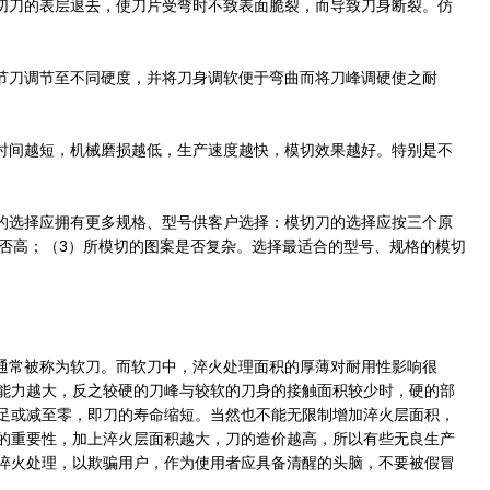
切刀的表层退去，使刀片受弯时不致表面脆裂，而导致刀身断裂。仿
节刀调节至不同硬度，并将刀身调软便于弯曲而将刀峰调硬使之耐
时间越短，机械磨损越低，生产速度越快，模切效果越好。特别是不
的选择应拥有更多规格、型号供客户选择：模切刀的选择应按三个原
是否高；（3）所模切的图案是否复杂。选择最适合的型号、规格的模切
通常被称为软刀。而软刀中，淬火处理面积的厚薄对耐用性影响很
能力越大，反之较硬的刀峰与较软的刀身的接触面积较少时，硬的部
足或减至零，即刀的寿命缩短。当然也不能无限制增加淬火层面积，
的重要性，加上淬火层面积越大，刀的造价越高，所以有些无良生产
淬火处理，以欺骗用户，作为使用者应具备清醒的头脑，不要被假冒