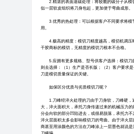
2.精湛的表面退碳处理：将较脆的碳分子从模
似一层软皮组织将刀身包起，更加便于弯曲成形。
3.优秀的热处理：可以根据客户不同要求将模
用。
4.极高的精度：模切刀精度越高，模切机调压
干胶商标的模切，无精度的模切刀根本不合格。
5.应拥有更多规格、型号供客户选择：模切刀
则去选择：（1）生产是否长版；（2）客户要求
刀是模切质量保证的关键。
如保区分优质与劣质模切刀呢？
1.刀峰经淬火处理的刀由于刀身软，刀峰硬，
大，淬火面积大，承托刀身传递过来的机械压力的
分会向软的部分凹陷进去，或很易脱落，承托力不
淬火层面积太多会影响模切刀的弯曲。由于淬火层
商甚至用涂颜色的方法在刀峰涂上一层墨色就说是
刀瞒骗。