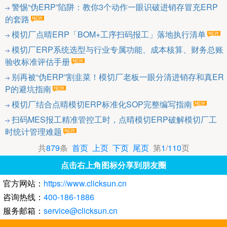
警惕“伪ERP”陷阱：教你3个动作一眼识破进销存冒充ERP
的套路
模切厂点晴ERP「BOM+工序扫码报工」落地执行清单
模切厂ERP系统选型与行业专属功能、成本核算、财务总账
验收标准评估手册
别再被“伪ERP”割韭菜！模切厂老板一眼分清进销存和真ER
P的避坑指南
模切厂结合点晴模切ERP标准化SOP完整编写指南
扫码MES报工精准管控工时，点晴模切ERP破解模切厂工
时统计管理难题
共
879
条
首页
上页
下页
尾页
第
1
/
110
页
点击右上角图标分享到朋友圈
官方网站：
https://www.clicksun.cn
咨询热线：
400-186-1886
服务邮箱：
service@clicksun.cn