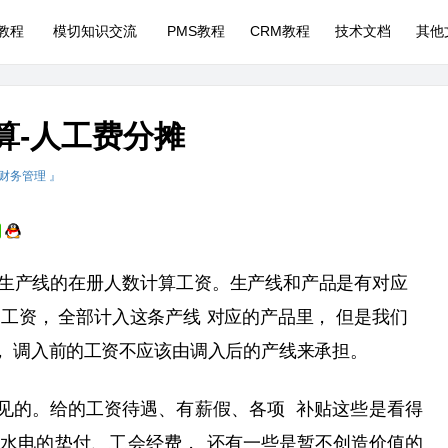
P教程
模切知识交流
PMS教程
CRM教程
技术文档
其他
核算-人工费分摊
 财务管理 』
生产线的在册人数计算工资。生产线
和产品是有对应
的工资，
全部计入这条产线
对应的产品里，
但是我们
，
调入前的工资
不应该由调入后的产线来承担。
见的。给的工资待遇、有薪假、各项
补贴这些是看得
水电的垫付、工会经费，
还有一些是暂不创造价值的