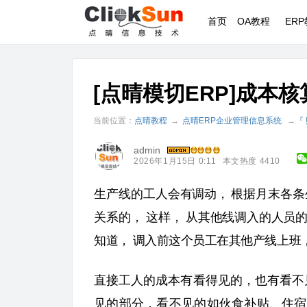
首页
OA教程
ER
[点晴模切ERP]成本
当前位置：
点晴教程
→
点晴ERP企业管理信息系统
→
『
admin
2026年1月15日 0:11
本文热度 4410
生产线的工人会有调动，
根据月末各条
关系的，
这样，
从其他线调入的人员
知道，
调入前这个员工在其他产线上班
直接工人的成本有看得见的，
也有看不
见的部分，看不见的如伙食补贴、住宿