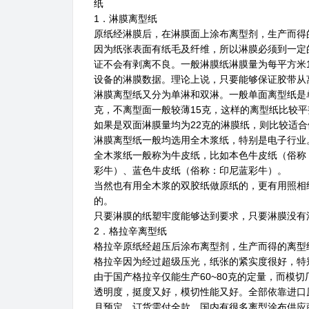
纸
1．淋膜离型纸
原纸经淋膜后，在淋膜面上涂布离型剂，生产而得
因为纸张表面有纸毛及纤维，所以淋膜必须到一定
证不会有剥离不良。一般淋膜纸淋膜量为每平方米1
设备的淋膜数据。理论上说，只要能够保证胶带从
淋膜离型纸又分为单淋和双淋。一般单面离型纸是
克，不离型面一般较薄15克，这样的离型纸比较平
如果是双面淋膜量均为22克的淋膜纸，则比较适
淋膜离型纸一般均选用全木浆纸，特别是电子行业
全木浆纸一般称为牛皮纸，比如本色牛皮纸（俗称
彩牛）、蓝色牛皮纸（俗称：印尼蓝彩牛）。
当然也有用全木浆的双胶纸做原纸的，更有用照相
的。
只要淋膜的纸塑牢度能够达到要求，只要淋膜没有
2．格拉辛离型纸
格拉辛原纸经超压后涂布离型剂，生产而得的离型
格拉辛因为经过超级压光，纸张的紧实度很好，特
由于国产格拉辛仅能生产60~80克的定量，而模切
透明度，挺度又好，模切性能又好。全部依靠进口
月预定，订货需付全款。国内有很多离型涂布供应