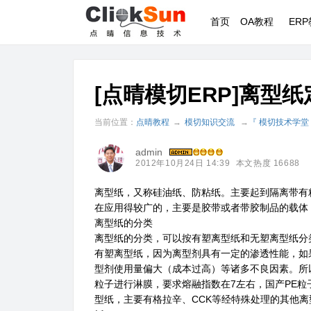
首页
OA教程
ER
[点晴模切ERP]离型
当前位置：
点晴教程
→
模切知识交流
→
『 模切技术学堂
admin
2012年10月24日 14:39
本文热度 16688
离型纸，又称硅油纸、防粘纸。主要起到隔离带有
在应用得较广的，主要是胶带或者带胶制品的载体
离型纸的分类
离型纸的分类，可以按有塑离型纸和无塑离型纸分
有塑离型纸，因为离型剂具有一定的渗透性能，如
型剂使用量偏大（成本过高）等诸多不良因素。所
粒子进行淋膜，要求熔融指数在7左右，国产PE粒
型纸，主要有格拉辛、CCK等经特殊处理的其他离