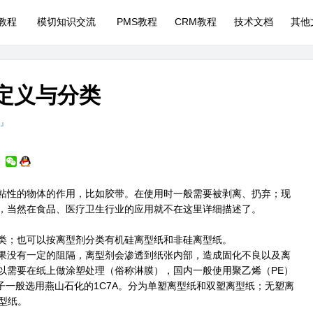
P教程
模切知识交流
PMS教程
CRM教程
技术文档
其他
纸定义与分类
 』
粘性的物体的作用，比如胶带。在使用时一般需要被剥离、扔弃；现
，当然在食品、医疗卫生行业的应用就不在这里详细描述了。
类；也可以按离型剂分类有机硅离型纸和非硅离型纸。
果没有一定的阻隔，离型剂会渗透到纸张内部，造成固化不良以及离
以需要在纸上做涂塑处理（俗称淋膜），国内一般使用聚乙烯（PE）
子一般选用燕山石化的1C7A。分为单塑离型纸和双塑离型纸；无塑离
型纸。