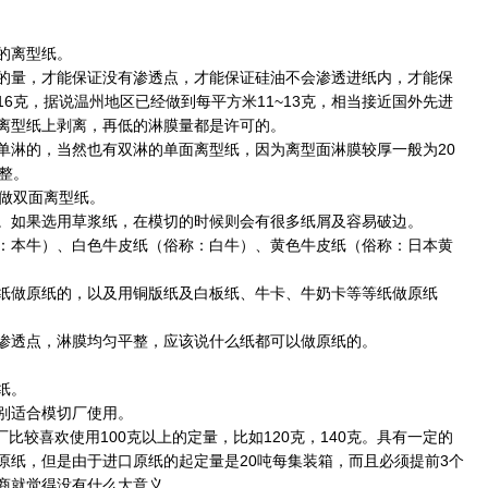
的离型纸。
的量，才能保证没有渗透点，才能保证硅油不会渗透进纸内，才能保
6克，据说温州地区已经做到每平方米11~13克，相当接近国外先进
离型纸上剥离，再低的淋膜量都是许可的。
单淋的，当然也有双淋的单面离型纸，因为离型面淋膜较厚一般为20
整。
合做双面离型纸。
。如果选用草浆纸，在模切的时候则会有很多纸屑及容易破边。
：本牛）、白色牛皮纸（俗称：白牛）、黄色牛皮纸（俗称：日本黄
纸做原纸的，以及用铜版纸及白板纸、牛卡、牛奶卡等等纸做原纸
渗透点，淋膜均匀平整，应该说什么纸都可以做原纸的。
纸。
别适合模切厂使用。
厂比较喜欢使用100克以上的定量，比如120克，140克。具有一定的
原纸，但是由于进口原纸的起定量是20吨每集装箱，而且必须提前3个
商就觉得没有什么大意义。