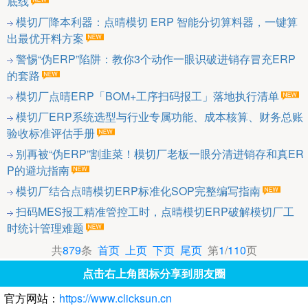
底线
模切厂降本利器：点晴模切 ERP 智能分切算料器，一键算
出最优开料方案
警惕“伪ERP”陷阱：教你3个动作一眼识破进销存冒充ERP
的套路
模切厂点晴ERP「BOM+工序扫码报工」落地执行清单
模切厂ERP系统选型与行业专属功能、成本核算、财务总账
验收标准评估手册
别再被“伪ERP”割韭菜！模切厂老板一眼分清进销存和真ER
P的避坑指南
模切厂结合点晴模切ERP标准化SOP完整编写指南
扫码MES报工精准管控工时，点晴模切ERP破解模切厂工
时统计管理难题
共
879
条
首页
上页
下页
尾页
第
1
/
110
页
点击右上角图标分享到朋友圈
官方网站：
https://www.clicksun.cn