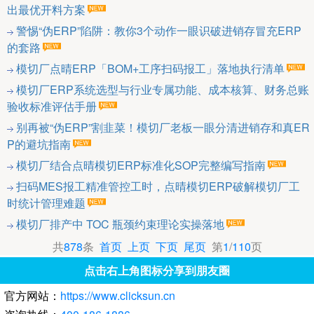
出最优开料方案
警惕“伪ERP”陷阱：教你3个动作一眼识破进销存冒充ERP
的套路
模切厂点晴ERP「BOM+工序扫码报工」落地执行清单
模切厂ERP系统选型与行业专属功能、成本核算、财务总账
验收标准评估手册
别再被“伪ERP”割韭菜！模切厂老板一眼分清进销存和真ER
P的避坑指南
模切厂结合点晴模切ERP标准化SOP完整编写指南
扫码MES报工精准管控工时，点晴模切ERP破解模切厂工
时统计管理难题
模切厂排产中 TOC 瓶颈约束理论实操落地
共
878
条
首页
上页
下页
尾页
第
1
/
110
页
点击右上角图标分享到朋友圈
官方网站：
https://www.clicksun.cn