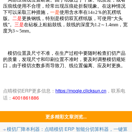
压痕线使用不合理，经常出现压痕处折裂现象。在这种情况
下可以采取三种措施，
一是
使用含水率在14±2％的瓦楞纸
版。
二是
更换钢线，特别是模切双瓦楞纸版，可使用“大头
线”。
三是
在砧板上粘贴鼓线，鼓线的深度为1.2～1.4mm，宽
度为3～5mm。
模切位置及尺寸不准，在生产过程中要随时检查扪切产品
的质量，发现尺寸和印刷位置不准时，要及时调整模切规矩
口，由于模切次数多而导致刀、线位置偏离、应及时更换。
点晴模切ERP更多信息：
https://moqie.clicksun.cn
，联系电
话：
4001861886
更多精彩文章浏览...
模切厂降本利器：点晴模切 ERP 智能分切算料器，一键算