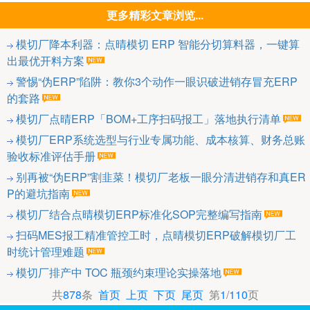
更多精彩文章浏览...
模切厂降本利器：点晴模切 ERP 智能分切算料器，一键算
出最优开料方案
警惕“伪ERP”陷阱：教你3个动作一眼识破进销存冒充ERP
的套路
模切厂点晴ERP「BOM+工序扫码报工」落地执行清单
模切厂ERP系统选型与行业专属功能、成本核算、财务总账
验收标准评估手册
别再被“伪ERP”割韭菜！模切厂老板一眼分清进销存和真ER
P的避坑指南
模切厂结合点晴模切ERP标准化SOP完整编写指南
扫码MES报工精准管控工时，点晴模切ERP破解模切厂工
时统计管理难题
模切厂排产中 TOC 瓶颈约束理论实操落地
共
878
条
首页
上页
下页
尾页
第
1
/
110
页