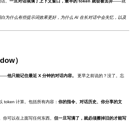
的话。
一旦对话填满了上下文窗口，最早的 token 就会被丢弃
——就
白为什么有些提示词效果更好，为什么 AI 在长对话中会失忆，以及
ndow）
——
他只能记住最近 X 分钟的对话内容。
更早之前说的？没了。忘
以 token 计算。包括所有内容：
你的指令、对话历史、你分享的文
。你可以在上面写任何东西。
但一旦写满了，就必须擦掉旧的才能写