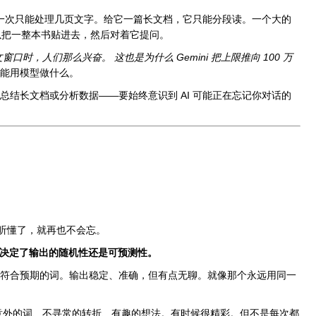
 AI 一次只能处理几页文字。给它一篇长文档，它只能分段读。一个大的
的可以把一整本书贴进去，然后对着它提问。
的上下文窗口时，人们那么兴奋。
这也是为什么 Gemini 把上限推向 100 万
能用模型做什么。
结长文档或分析数据——要始终意识到 AI 可能正在忘记你对话的
听懂了，就再也不会忘。
决定了输出的随机性还是可预测性。
符合预期的词。输出稳定、准确，但有点无聊。就像那个永远用同一
意外的词、不寻常的转折、有趣的想法。有时候很精彩。但不是每次都