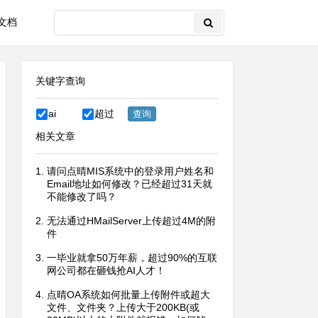
文档
关键字查询
ai
超过
相关文章
请问点晴MIS系统中的登录用户姓名和
Email地址如何修改？已经超过31天就
不能修改了吗？
无法通过HMailServer上传超过4M的附
件
一毕业就拿50万年薪，超过90%的互联
网公司都在砸钱抢AI人才！
点晴OA系统如何批量上传附件或超大
文件、文件夹？上传大于200KB(或