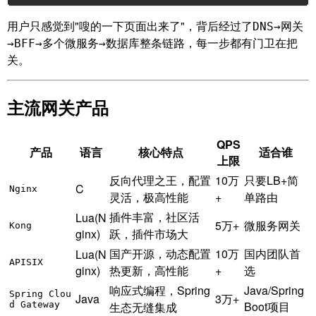
用户只感觉到"嗖的一下页面出来了"，背后经过了
DNS→网关
整条链路，每一步都有门卫在把
→BFF→多个微服务→数据库
关。
主流网关产品
QPS
产品
语言
核心特点
适合谁
上限
反向代理之王，配置
10万
只要LB+简
C
Nginx
灵活，极高性能
+
单路由
插件丰富，社区活
Lua(N
5万+
微服务网关
Kong
ginx)
跃，插件市场大
国产开源，动态配置
10万
国内团队首
Lua(N
APISIX
ginx)
热更新，高性能
+
选
响应式编程，Spring
Java/Spring
Spring Clou
Java
3万+
Boot项目
d Gateway
生态无缝集成