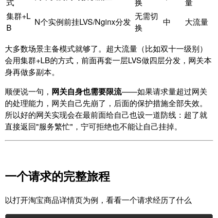
式
换
量
集群+L
无需切
N个实例前挂LVS/Nginx分发
中
大流量
B
换
大多数场景主备模式就够了。超大流量（比如双十一级别）
会用集群+LB的方式，前面再套一层LVS做四层分发，网关本
身再做多副本。
顺便说一句，
网关自身也需要限流
——如果请求量超过网关
的处理能力，网关自己先崩了，后面的保护措施全部失效。
所以好的网关实现会在最前面给自己也设一道防线：超了就
直接返回"服务繁忙"，宁可拒绝也不能让自己挂掉。
一个请求的完整旅程
以打开淘宝商品详情页为例，看看一个请求经历了什么