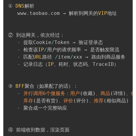
① 
DNS
解析

   www
.
taobao
.
com → 解析到网关的
VIP
地址

② 到达网关，依次经过：

-
 提取Cookie
/
Token → 验证登录态

-
 检查该
IP
/
用户的请求频率 → 是否触发限流

-
 匹配
URL
路径 
/
item
/
xxx → 路由到商品服务

-
 记录日志（
IP
、耗时、状态码、TraceID）

③ 
BFF
聚合（如果配了的话）：

-
并行调用6个微服务：用户
(
收藏
)
、商品
(
详情
)
、价
库存
(
是否有货
)
、评价
(
评分
)
、推荐
(
相似商品
)
-
 聚合成一个完整响应

④ 前端收到数据，渲染页面