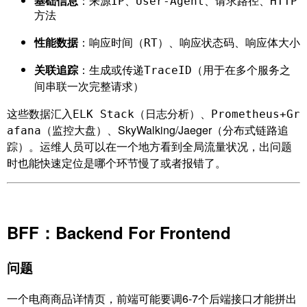
基础信息
：
、
、
、
来源IP
User-Agent
请求路径
HTTP
方法
性能数据
：
、
、
响应时间（RT）
响应状态码
响应体大小
关联追踪
：生成或传递
（用于在多个服务之
TraceID
间串联一次完整请求）
这些数据汇入
（日志分析）、
ELK Stack
Prometheus+Gr
（监控大盘）、SkyWalking/Jaeger（分布式链路追
afana
踪）。运维人员可以在一个地方看到全局流量状况，出问题
时也能快速定位是哪个环节慢了或者报错了。
BFF：Backend For Frontend
问题
一个电商商品详情页，前端可能要调6-7个后端接口才能拼出