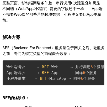
完整页面。移动端网络条件差，串行调用6次延迟叠加明显；
不同端（Web/App/小程序）需要的字段还不一样——App端
不需要Web端的那些营销模块数据，小程序又要比App更精
简。
解决方案
（Backend For Frontend）服务层位于网关之后、微服务
BFF
之前，专门为特定类型的前端聚合数据：
Web端请求     → 
BFF
-
Web     → 并行调用
6
个微服务
App端请求     → 
BFF
-
App     → 同样
6
个服务   
小程序请求    → 
BFF
-
MiniApp → 同样
6
个服务    
BFF的优缺点：