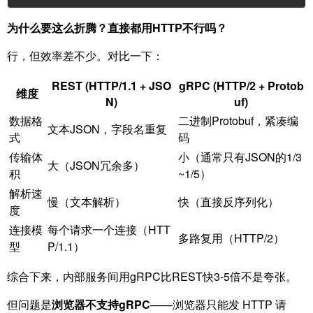
为什么要这么折腾？直接都用HTTP不行吗？
行，但效率差不少。对比一下：
REST (HTTP/1.1 + JSO
gRPC (HTTP/2 + Protob
维度
N)
uf)
数据格
二进制Protobuf，紧凑编
文本JSON，字段名重复
式
码
传输体
小（通常只有JSON的1/3
大（JSON冗余多）
积
~1/5）
解析速
慢（文本解析）
快（直接反序列化）
度
连接模
每个请求一个连接（HTT
多路复用（HTTP/2）
型
P/1.1）
综合下来，内部服务间用gRPC比REST快3-5倍不是夸张。
但问题是
浏览器不支持gRPC
——浏览器只能发 HTTP 请