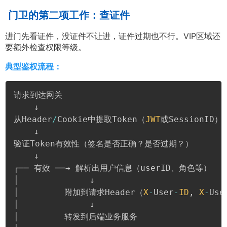
门卫的第二项工作：查证件
进门先看证件，没证件不让进，证件过期也不行。VIP区域还
要额外检查权限等级。
典型鉴权流程：
请求到达网关

    ↓

从Header
/
Cookie中提取Token（
JWT
或SessionID）

    ↓

验证Token有效性（签名是否正确？是否过期？）

    ↓

┌── 有效 ──→ 解析出用户信息（userID、角色等）

│              ↓

│         附加到请求Header（
X
-
User
-
ID
,
X
-
Use
│              ↓

│         转发到后端业务服务
