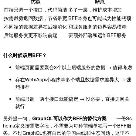
优点
缺点
前端只调一个接口，代码简洁
多了一层，维护成本增加
按需裁剪返回数据，节省带宽
BFF本身也可能成为性能瓶颈
不同端的数据差异在后端消化
和业务服务的边界容易模糊
后端服务变更不影响前端
要额外部署和运维BFF服务
什么时候该用BFF？
前端页面需要聚合3个以上后端服务的数据 → 值得考虑
存在Web/App/小程序等多个端且数据需求差异大 → 强
烈推荐
前端只调一两个接口就能搞定 → 没必要，直接走网关
就行
另外提一句，
GraphQL可以作为BFF的替代方案
——一份Sc
hema定义按需取字段，不需要为每种前端单独写一个BFF服
务。不过GraphQL也有自己的学习曲线和生态问题，这里不