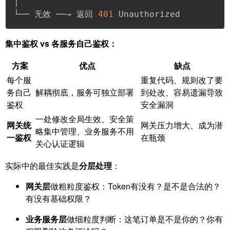
│

└── 无效 ──→ 返回 
401
 Unauthorized
集中鉴权 vs 各服务自己鉴权：
方案
优点
缺点
每个服
重复代码、规则改了要
务自己
解耦彻底，服务可独立部署
到处改、容易遗漏导致
鉴权
安全漏洞
一处修改全局生效、安全策
网关统
网关压力增大、成为潜
略集中管理、业务服务不用
一鉴权
在瓶颈
关心认证逻辑
实际中的最佳实践是
分层处理
：
网关层
做粗粒度鉴权：Token有没有？是不是合法的？
有没有基础权限？
业务服务层
做细粒度判断：这笔订单是不是你的？你有