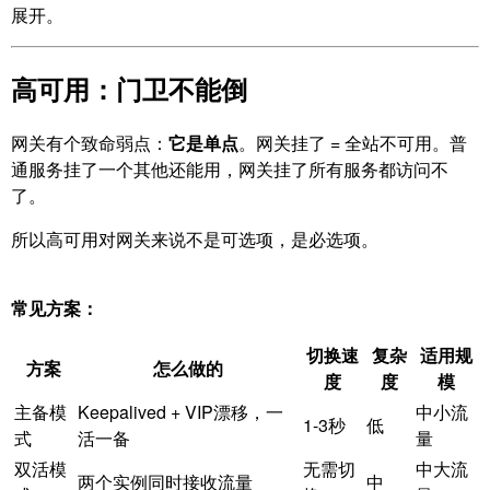
展开。
高可用：门卫不能倒
网关有个致命弱点：
它是单点
。网关挂了 = 全站不可用。普
通服务挂了一个其他还能用，网关挂了所有服务都访问不
了。
所以高可用对网关来说不是可选项，是必选项。
常见方案：
切换速
复杂
适用规
方案
怎么做的
度
度
模
主备模
Keepalived + VIP漂移，一
中小流
1-3秒
低
式
活一备
量
双活模
无需切
中大流
两个实例同时接收流量
中