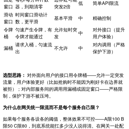
低
简单API限流
窗口
器，到期清零
突发2倍
滑动
时间窗口滑动计
基本平滑
中
精确控制
窗口
数，更平滑
令牌
匀速产生令牌，有
允许短时突
对外接口（提升
中
桶
令牌才能通过
发
用户体验）
请求入桶，匀速流
对内调用（严格
漏桶
不允许
中
出
保护下游）
选型思路：
对外面向用户的接口用令牌桶——允许一定突发
流量，用户体验更好（比如抢购时不能因为刚好卡在边界就
被拒）；对内部服务间的调用用漏桶或固定窗口——严格限
制，保护下游不被压垮。
为什么在网关统一限流而不是每个服务自己限？
如果每个服务各设各的阈值，整体效果不可控——A限100 B
限50 C限80，到底系统能扛多少没人说得清。在网关一处配