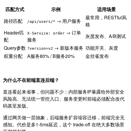
匹配方式
示例
适用场景
最常用，RESTful风
路径匹配
→ 用户服务
/api/users/*
格
Header匹
→ 订单
X-Service: order
灰度发布、A/B测试
配
服务
Query参数
→ 新版本服务
功能开关、灰度
?version=v2
权重分配
A服务80% / B服务20%
金丝雀发布
为什么不在前端直连后端？
直连看起来省事，但问题不少：内部服务IP暴露给外部安全
风险高、无法统一管控入口、服务变更时前端必须配合改代
码甚至发版。
通过网关做一层抽象，后端服务扩容缩容迁移，前端完全无
感知。代价是多1-5ms延迟，这个 trade-off 在绝大多数场景