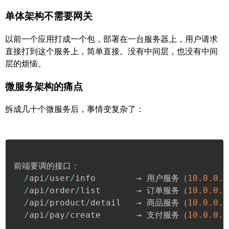
单体架构不需要网关
以前一个应用打成一个包，部署在一台服务器上，用户请求
直接打到这个服务上，简单直接。没有中间层，也没有中间
层的烦恼。
微服务架构的痛点
拆成几十个微服务后，事情变复杂了：
前端要调的接口：

/
api
/
user
/
info        → 用户服务（
10.0
.0
.1
/
api
/
order
/
list       → 订单服务（
10.0
.0
.2
/
api
/
product
/
detail   → 商品服务（
10.0
.0
.3
/
api
/
pay
/
create       → 支付服务（
10.0
.0
.4
...