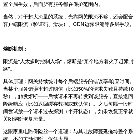
置全局生效，后面所有服务都在保护范围内。
当然，对于超大流量的系统，光靠网关限流不够，还会配合
客户端限流（验证码、滑块）、CDN边缘限流等多层手段。
熔断机制：
限流是"人太多时控制入场"，熔断是"某个地方着火了赶紧封
路"。
具体原理：网关持续统计每个后端服务的错误率/响应时间。
当某个服务错误率超过阈值（比如50%的请求失败且持续10
秒），触发熔断——后续请求不再转发到该服务，直接返回
降级响应（比如返回缓存数据或默认值）。之后每隔一段时
间尝试放一个请求过去探测（半开状态），如果恢复正常就
关闭熔断恢复流量。
这跟家里电路保险丝一个道理：与其让故障蔓延拖垮整个系
统，不如主动切断，保住大局。