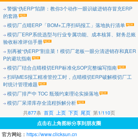
警惕“伪ERP”陷阱：教你3个动作一眼识破进销存冒充ERP
的套路
模切厂点晴ERP「BOM+工序扫码报工」落地执行清单
模切厂ERP系统选型与行业专属功能、成本核算、财务总账
验收标准评估手册
别再被“伪ERP”割韭菜！模切厂老板一眼分清进销存和真ER
P的避坑指南
模切厂结合点晴模切ERP标准化SOP完整编写指南
扫码MES报工精准管控工时，点晴模切ERP破解模切厂工
时统计管理难题
模切厂排产中 TOC 瓶颈约束理论实操落地
模切厂呆滞库存全流程拆解分析
共
877
条
首页
上页
下页
尾页
第
1
/
110
页
点击右上角图标分享到朋友圈
官方网站：
https://www.clicksun.cn