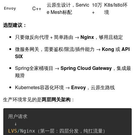
云原生设计，Servic
10万
K8s/Istio环
C++
Envoy
e Mesh标配
+
境
选型建议：
只要做反向代理 + 简单路由 →
Nginx
，够用且稳定
微服务网关，需要鉴权/限流/插件能力 →
Kong
或
API
SIX
Spring全家桶项目 →
Spring Cloud Gateway
，集成最
顺滑
Kubernetes容器化环境 →
Envoy
，云原生路线
生产环境常见的是
两层网关架构
：
用户请求

LVS
/
Nginx（第一层：四层分发，纯扛流量）
