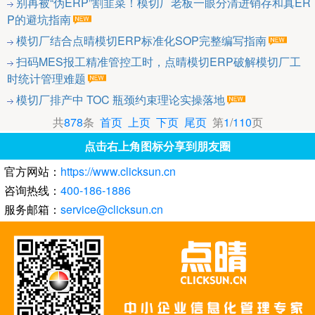
别再被“伪ERP”割韭菜！模切厂老板一眼分清进销存和真ER
P的避坑指南
模切厂结合点晴模切ERP标准化SOP完整编写指南
扫码MES报工精准管控工时，点晴模切ERP破解模切厂工
时统计管理难题
模切厂排产中 TOC 瓶颈约束理论实操落地
共
878
条
首页
上页
下页
尾页
第
1
/
110
页
点击右上角图标分享到朋友圈
官方网站：
https://www.clicksun.cn
咨询热线：
400-186-1886
服务邮箱：
service@clicksun.cn