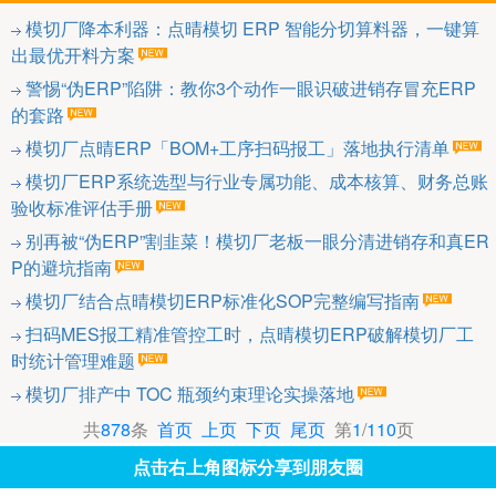
模切厂降本利器：点晴模切 ERP 智能分切算料器，一键算
出最优开料方案
警惕“伪ERP”陷阱：教你3个动作一眼识破进销存冒充ERP
的套路
模切厂点晴ERP「BOM+工序扫码报工」落地执行清单
模切厂ERP系统选型与行业专属功能、成本核算、财务总账
验收标准评估手册
别再被“伪ERP”割韭菜！模切厂老板一眼分清进销存和真ER
P的避坑指南
模切厂结合点晴模切ERP标准化SOP完整编写指南
扫码MES报工精准管控工时，点晴模切ERP破解模切厂工
时统计管理难题
模切厂排产中 TOC 瓶颈约束理论实操落地
共
878
条
首页
上页
下页
尾页
第
1
/
110
页
点击右上角图标分享到朋友圈