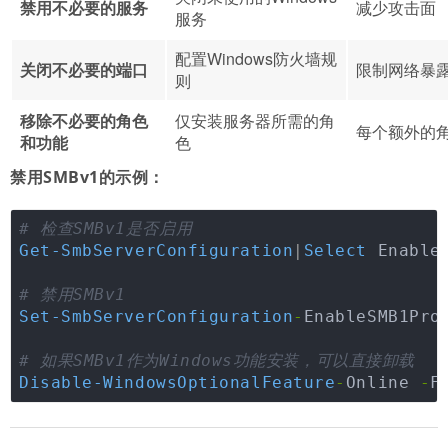
禁用不必要的服务
减少攻击面
服务
配置Windows防火墙规
关闭不必要的端口
限制网络暴
则
移除不必要的角色
仅安装服务器所需的角
每个额外的
和功能
色
禁用SMBv1的示例：
# 检查SMBv1是否启用
Get-SmbServerConfiguration
|
Select
 Enable
# 禁用SMBv1
Set-SmbServerConfiguration
-
EnableSMB1Pro
# 如果SMBv1作为Windows功能安装，可以直接卸载
Disable-WindowsOptionalFeature
-
Online 
-
F