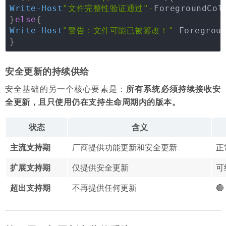
Write-Host
"文件完整性验证通过"
-
ForegroundCol
}
else
{
Write-Host
"警告：文件可能已被篡改！"
-
Foregrou
}
安全更新的持续供给
安全基础的另一个核心要素是：
所有系统必须持续接收安
全更新，且只使用仍在支持生命周期内的版本。
状态
含义
主流支持期
厂商提供功能更新和安全更新
正
扩展支持期
仅提供安全更新
可
超出支持期
不再提供任何更新
