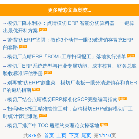
更多精彩文章浏览...
模切厂降本利器：点晴模切 ERP 智能分切算料器，一键算
出最优开料方案
警惕“伪ERP”陷阱：教你3个动作一眼识破进销存冒充ERP
的套路
模切厂点晴ERP「BOM+工序扫码报工」落地执行清单
模切厂ERP系统选型与行业专属功能、成本核算、财务总账
验收标准评估手册
别再被“伪ERP”割韭菜！模切厂老板一眼分清进销存和真ER
P的避坑指南
模切厂结合点晴模切ERP标准化SOP完整编写指南
扫码MES报工精准管控工时，点晴模切ERP破解模切厂工
时统计管理难题
模切厂排产中 TOC 瓶颈约束理论实操落地
共
878
条
首页
上页
下页
尾页
第
1
/
110
页