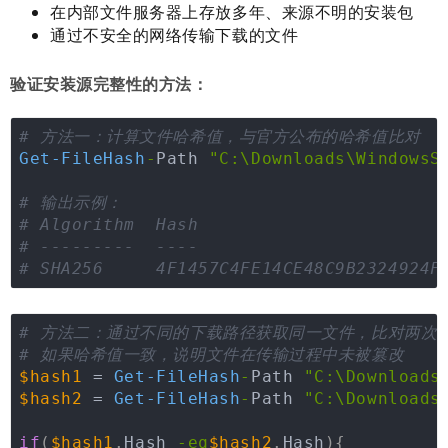
在内部文件服务器上存放多年、来源不明的安装包
通过不安全的网络传输下载的文件
验证安装源完整性的方法：
# 方法一：计算文件哈希值，与官方公布的哈希值比对
Get-FileHash
-
Path 
"C:\Downloads\WindowsS
# 输出示例：
# Algorithm  Hash                       
# ---------  ----                       
# SHA256     4F1457C4FE14CE48C9B2324924F
# 方法二：通过不同的下载路径获取同一文件，比对两次
# 如果哈希值一致，说明文件在传输过程中未被篡改
$hash1
 = 
Get-FileHash
-
Path 
"C:\Downloads
$hash2
 = 
Get-FileHash
-
Path 
"C:\Downloads
if
(
$hash1
.
Hash 
-eq
$hash2
.
Hash
)
{