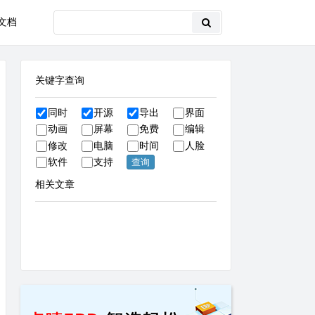
文档
关键字查询
同时
开源
导出
界面
动画
屏幕
免费
编辑
修改
电脑
时间
人脸
软件
支持
相关文章