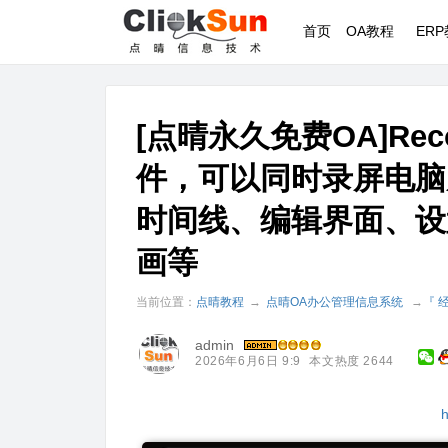
首页
OA教程
ER
[点晴永久免费OA]Re
件，可以同时录屏电脑
时间线、编辑界面、设置音
画等
当前位置：
点晴教程
→
点晴OA办公管理信息系统
→
『 
admin
2026年6月6日 9:9
本文热度 2644
h