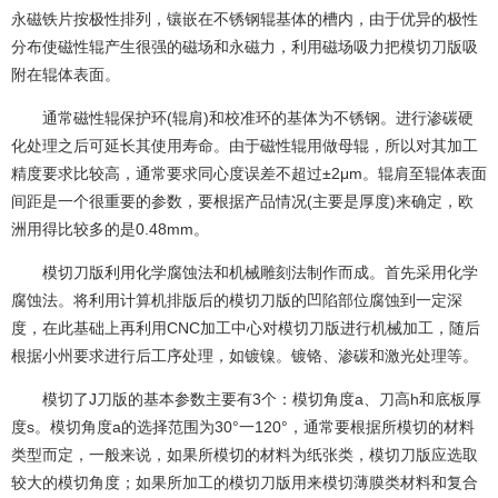
永磁铁片按极性排列，镶嵌在不锈钢辊基体的槽内，由于优异的极性
分布使磁性辊产生很强的磁场和永磁力，利用磁场吸力把模切刀版吸
附在辊体表面。
通常磁性辊保护环(辊肩)和校准环的基体为不锈钢。进行渗碳硬
化处理之后可延长其使用寿命。由于磁性辊用做母辊，所以对其加工
精度要求比较高，通常要求同心度误差不超过±2μm。辊肩至辊体表面
间距是一个很重要的参数，要根据产品情况(主要是厚度)来确定，欧
洲用得比较多的是0.48mm。
模切刀版利用化学腐蚀法和机械雕刻法制作而成。首先采用化学
腐蚀法。将利用计算机排版后的模切刀版的凹陷部位腐蚀到一定深
度，在此基础上再利用CNC加工中心对模切刀版进行机械加工，随后
根据小州要求进行后工序处理，如镀镍。镀铬、渗碳和激光处理等。
模切了J刀版的基本参数主要有3个：模切角度a、刀高h和底板厚
度s。模切角度a的选择范围为30°一120°，通常要根据所模切的材料
类型而定，一般来说，如果所模切的材料为纸张类，模切刀版应选取
较大的模切角度；如果所加工的模切刀版用来模切薄膜类材料和复合