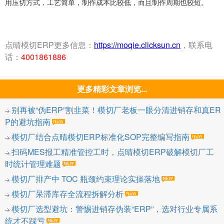
用压切方式，工艺简单，制作成本比较低，而且制作周期也较短。
点晴模切ERP更多信息：
https://moqie.clicksun.cn
，联系电
话：
4001861886
更多精彩文章浏览...
别再被“伪ERP”割韭菜！模切厂老板一眼分清进销存和真ER
P的避坑指南
模切厂结合点晴模切ERP标准化SOP完整编写指南
扫码MES报工精准管控工时，点晴模切ERP破解模切厂工
时统计管理难题
模切厂排产中 TOC 瓶颈约束理论实操落地
模切厂呆滞库存全流程拆解分析
模切厂选型避坑：警惕进销存伪装“ERP”，选对行业专属系
统才不踩亏