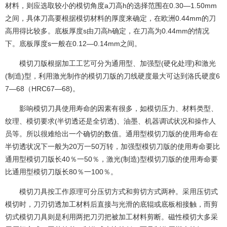
材料，则应选取较小的模切角度a刀高h的选择范围在0.30—1.50mm
之间，具体刀高要根据模切材料的厚度来确定，在欧洲0.44mm的刀
高用得比较多。底板厚度s由刀高h确定，在刀高为0.44mm的情况
下。底板厚度s一般在0.12—0.14mm之间。
模切刀版根据加工工艺可分为通用型、加强型(硬化处理)和激光
(制造)型，利用激光制作的模切刀版的刀线硬度最大可达到洛氏硬度6
7—68（HRC67—68)。
影响模切刀具使用寿命的因素有很多，如模切压力、材料类型、
纹理、模切要求(半切透还是全切透)、油墨、机器调试状况和操作人
员等。所以很难给出一个确切的数值。通用型模切刀版的使用寿命在
半切透状况下一般为20万一50万转，加强型模切刀版的使用寿命要比
通用型模切刀版长40％一50％，激光(制造)型模切刀版的使用寿命要
比通用型模切刀版长80％一100％。
模切刀具按工作原理可分压切方式和剪切方式两种。采用压切式
模切时，刀刃切透加工材料后直接与光滑的底辊或底板相接触，而剪
切式模切刀具则是利用两把刀刃把被加工材料剪断。磁性模切大多采