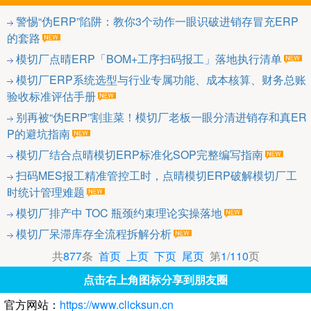
警惕“伪ERP”陷阱：教你3个动作一眼识破进销存冒充ERP
的套路
模切厂点晴ERP「BOM+工序扫码报工」落地执行清单
模切厂ERP系统选型与行业专属功能、成本核算、财务总账
验收标准评估手册
别再被“伪ERP”割韭菜！模切厂老板一眼分清进销存和真ER
P的避坑指南
模切厂结合点晴模切ERP标准化SOP完整编写指南
扫码MES报工精准管控工时，点晴模切ERP破解模切厂工
时统计管理难题
模切厂排产中 TOC 瓶颈约束理论实操落地
模切厂呆滞库存全流程拆解分析
共
877
条
首页
上页
下页
尾页
第
1
/
110
页
点击右上角图标分享到朋友圈
官方网站：
https://www.clicksun.cn