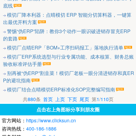
底线
模切厂降本利器：点晴模切 ERP 智能分切算料器，一键算
出最优开料方案
警惕“伪ERP”陷阱：教你3个动作一眼识破进销存冒充ERP
的套路
模切厂点晴ERP「BOM+工序扫码报工」落地执行清单
模切厂ERP系统选型与行业专属功能、成本核算、财务总账
验收标准评估手册
别再被“伪ERP”割韭菜！模切厂老板一眼分清进销存和真ER
P的避坑指南
模切厂结合点晴模切ERP标准化SOP完整编写指南
共
880
条
首页
上页
下页
尾页
第
1
/
110
页
点击右上角图标分享到朋友圈
官方网站：
https://www.clicksun.cn
咨询热线：
400-186-1886