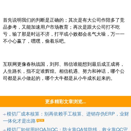
首先说明我们的判断是正确的；其次是有大公司作陪多了竞
品参考，又能加速用户市场教育；再次是跟大公司打不吃
亏，输了那是时运不济，打平或小败都会名气大噪，万一一
不小心赢了，嘿嘿，偷着乐吧。
互联网更像春秋战国，刘邦、韩信谁能想到最后成王成将，
人生路长，指不定谁辉煌。相信机遇、努力和神话，哪个公
司都是从小做起的，哪个大牛都是从小牛成长起来的。
更多精彩文章浏览...
模切厂成本核算：别再依赖手工核算、进销存伪ERP，业财
一体化才是出路
模切厂如何用好QA与QC：防火靠QA筑防线，救火靠QC守