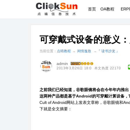
首页
OA教程
ER
可穿戴式设备的意义：
当前位置：
点晴教程
→
闲情逸致
→
『 读书沙龙 』
admin
2013年3月26日 18:0
本文热度 22170
之前我们已经知道，谷歌眼镜将会在今年年内推出；
这两种产品都是基于Android的可穿戴计算设备
Cult of Android网站上发表文章称，谷歌眼
下就是全文摘要：