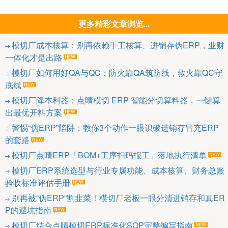
更多精彩文章浏览...
模切厂成本核算：别再依赖手工核算、进销存伪ERP，业财
一体化才是出路
模切厂如何用好QA与QC：防火靠QA筑防线，救火靠QC守
底线
模切厂降本利器：点晴模切 ERP 智能分切算料器，一键算
出最优开料方案
警惕“伪ERP”陷阱：教你3个动作一眼识破进销存冒充ERP
的套路
模切厂点晴ERP「BOM+工序扫码报工」落地执行清单
模切厂ERP系统选型与行业专属功能、成本核算、财务总账
验收标准评估手册
别再被“伪ERP”割韭菜！模切厂老板一眼分清进销存和真ER
P的避坑指南
模切厂结合点晴模切ERP标准化SOP完整编写指南