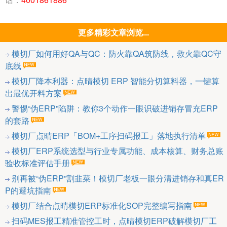
更多精彩文章浏览...
模切厂如何用好QA与QC：防火靠QA筑防线，救火靠QC守
底线
模切厂降本利器：点晴模切 ERP 智能分切算料器，一键算
出最优开料方案
警惕“伪ERP”陷阱：教你3个动作一眼识破进销存冒充ERP
的套路
模切厂点晴ERP「BOM+工序扫码报工」落地执行清单
模切厂ERP系统选型与行业专属功能、成本核算、财务总账
验收标准评估手册
别再被“伪ERP”割韭菜！模切厂老板一眼分清进销存和真ER
P的避坑指南
模切厂结合点晴模切ERP标准化SOP完整编写指南
扫码MES报工精准管控工时，点晴模切ERP破解模切厂工